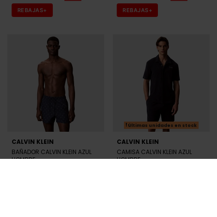
REBAJAS+
REBAJAS+
Últimas unidades en stock
CALVIN KLEIN
CALVIN KLEIN
BAÑADOR CALVIN KLEIN AZUL
CAMISA CALVIN KLEIN AZUL
HOMBRE
HOMBRE
51,92 €
64,90 €
55,92 €
69,90 €
-20%
-20%
REBAJAS+
REBAJAS+