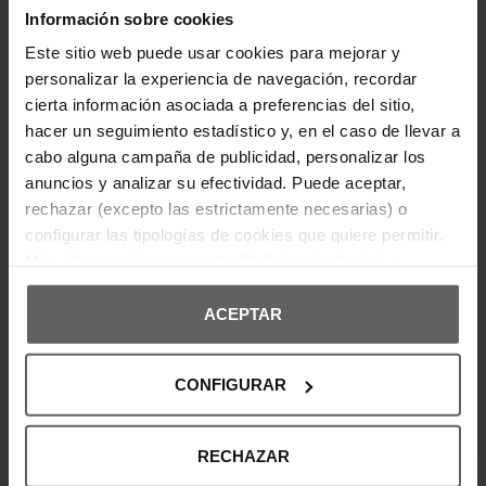
Información sobre cookies
Últimas unidades en stock
Este sitio web puede usar cookies para mejorar y
CALVIN KLEIN
CALVIN KLEIN
personalizar la experiencia de navegación, recordar
ZAPATILLAS CALVIN KLEIN
ZAPATILLAS CALVIN KLEIN
BLANCAS Y NEGRAS HOMBRE
NEGRAS HOMBRE
cierta información asociada a preferencias del sitio,
99,90 €
99,90 €
hacer un seguimiento estadístico y, en el caso de llevar a
cabo alguna campaña de publicidad, personalizar los
anuncios y analizar su efectividad. Puede aceptar,
rechazar (excepto las estrictamente necesarias) o
configurar las tipologías de cookies que quiere permitir.
Más información en nuestra
Política de Cookies
ACEPTAR
CONFIGURAR
CALVIN KLEIN
CALVIN KLEIN
ZAPATILLAS CALVIN KLEIN
ZAPATILLAS CALVIN KLEIN
BLANCAS Y GRISES HOMBRE
MARRONES MUJER
RECHAZAR
99,90 €
129,00 €