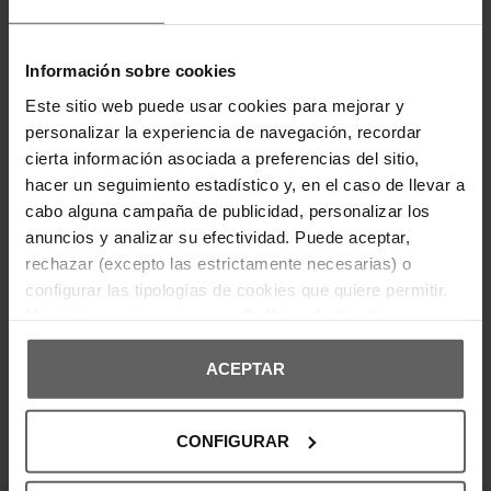
Incorpora cintura elástica con cordón ajustable y
bolsillos laterales funcionales. El logotipo EA7 en
contraste aporta un toque distintivo de estilo.
Confeccionado en material ligero y de secado
Información sobre cookies
rápido para mayor comodidad durante el verano.
Composición:
Este sitio web puede usar cookies para mejorar y
Tejido: 100% poliéster.
personalizar la experiencia de navegación, recordar
Tejido del bolsillo: 100% poliéster.
cierta información asociada a preferencias del sitio,
Forro: 100% poliéster.
hacer un seguimiento estadístico y, en el caso de llevar a
cabo alguna campaña de publicidad, personalizar los
anuncios y analizar su efectividad. Puede aceptar,
DETALLES DEL PRODUCTO
rechazar (excepto las estrictamente necesarias) o
configurar las tipologías de cookies que quiere permitir.
DEVOLUCIONES Y CAMBIOS
Más información en nuestra
Política de Cookies
INFORMACIÓN ENVÍOS
ACEPTAR
CONFIGURAR
OPINIONES DE CLIENTES