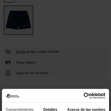
Envíos
gratis a partir de 50€
Pago seguro
Llega en 24-48 horas
DESCRIPCIÓN
Bañador EA7 Emporio Armani con diseño corto y
moderno, ideal para días de playa o piscina.
Consentimiento
Detalles
Acerca de las cookies