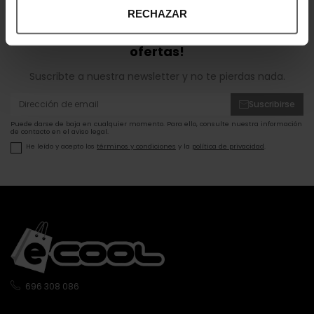
RECHAZAR
¡Entérate de todas las novedades y
ofertas!
Suscribte a nuestra newsletter y no te pierdas nada.
Suscribirse
Puede darse de baja en cualquier momento. Para ello, consulte nuestra información
de contacto en el aviso legal.
He leído y acepto los
términos y condiciones
y la
política de privacidad
.
696 308 086