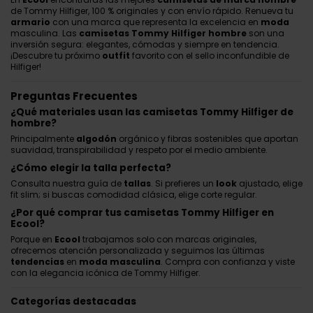
de Tommy Hilfiger, 100 % originales y con envío rápido. Renueva tu
armario
con una marca que representa la excelencia en
moda
masculina. Las
camisetas Tommy Hilfiger hombre
son una
inversión segura: elegantes, cómodas y siempre en tendencia.
¡Descubre tu próximo
outfit
favorito con el sello inconfundible de
Hilfiger!
Preguntas Frecuentes
¿Qué materiales usan las camisetas Tommy Hilfiger de
hombre?
Principalmente
algodón
orgánico y fibras sostenibles que aportan
suavidad, transpirabilidad y respeto por el medio ambiente.
¿Cómo elegir la talla perfecta?
Consulta nuestra guía de
tallas
. Si prefieres un
look
ajustado, elige
fit slim; si buscas comodidad clásica, elige corte regular.
¿Por qué comprar tus camisetas Tommy Hilfiger en
Ecool?
Porque en
Ecool
trabajamos solo con marcas originales,
ofrecemos atención personalizada y seguimos las últimas
tendencias
en
moda masculina
. Compra con confianza y viste
con la elegancia icónica de Tommy Hilfiger.
Categorías destacadas