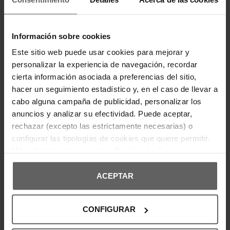
Información sobre cookies
Este sitio web puede usar cookies para mejorar y
personalizar la experiencia de navegación, recordar
cierta información asociada a preferencias del sitio,
hacer un seguimiento estadístico y, en el caso de llevar a
cabo alguna campaña de publicidad, personalizar los
Últimas unidades en stock
Últimas unidades en stock
anuncios y analizar su efectividad. Puede aceptar,
rechazar (excepto las estrictamente necesarias) o
TOMMY HILFIGER
TOMMY HILFIGER
CAMISETA TOMMY HILFIGER
CAMISETA TOMMY HILFIGER
configurar las tipologías de cookies que quiere permitir.
NEGRA HOMBRE
AZUL HOMBRE
Más información en nuestra
Política de Cookies
23,92 €
29,90 €
31,92 €
39,90 €
-20%
-20%
REBAJAS+
REBAJAS+
ACEPTAR
CONFIGURAR