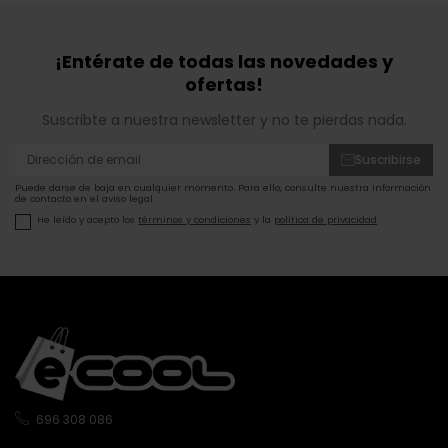
¡Entérate de todas las novedades y
ofertas!
Suscribte a nuestra newsletter y no te pierdas nada.
Suscribirse
Puede darse de baja en cualquier momento. Para ello, consulte nuestra información
de contacto en el aviso legal.
He leído y acepto los
términos y condiciones
y la
política de privacidad
.
696 308 086