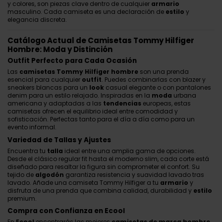
y colores, son piezas clave dentro de cualquier
armario
masculino. Cada camiseta es una declaración de
estilo
y
elegancia discreta.
Catálogo Actual de Camisetas Tommy Hilfiger
Hombre: Moda y Distinción
Outfit Perfecto para Cada Ocasión
Las
camisetas Tommy Hilfiger hombre
son una prenda
esencial para cualquier
outfit
. Puedes combinarlas con blazer y
sneakers blancas para un
look
casual elegante o con pantalones
denim para un estilo relajado. Inspiradas en la
moda
urbana
americana y adaptadas a las
tendencias
europeas, estas
camisetas ofrecen el equilibrio ideal entre comodidad y
sofisticación. Perfectas tanto para el día a día como para un
evento informal.
Variedad de Tallas y Ajustes
Encuentra tu
talla
ideal entre una amplia gama de opciones.
Desde el clásico regular fit hasta el moderno slim, cada corte está
diseñado para resaltar la figura sin comprometer el confort. Su
tejido de
algodón
garantiza resistencia y suavidad lavado tras
lavado. Añade una camiseta Tommy Hilfiger a tu
armario
y
disfruta de una prenda que combina calidad, durabilidad y
estilo
premium.
Compra con Confianza en Ecool
En
Ecool
encontrarás las mejores
camisetas de marca hombre