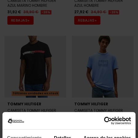
CAMISETA TOMMY HILFIGER
CAMISETA TOMMY HILFIGER
AZUL MARINO HOMBRE
AZUL HOMBRE
31,92 €
39,90 €
27,92 €
34,90 €
-20%
-20%
REBAJAS+
REBAJAS+
Últimas unidades en stock
TOMMY HILFIGER
TOMMY HILFIGER
CAMISETA TOMMY HILFIGER
CAMISETA TOMMY HILFIGER
NEGRA HOMBRE
AZUL HOMBRE
27,92 €
34,90 €
23,92 €
29,90 €
-20%
-20%
REBAJAS+
REBAJAS+
Consentimiento
Detalles
Acerca de las cookies