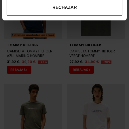
RECHAZAR
Últimas unidades en stock
TOMMY HILFIGER
TOMMY HILFIGER
CAMISETA TOMMY HILFIGER
CAMISETA TOMMY HILFIGER
AZUL MARINO HOMBRE
VERDE HOMBRE
31,92 €
39,90 €
27,92 €
34,90 €
-20%
-20%
REBAJAS+
REBAJAS+