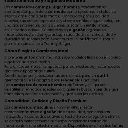
Estilo Americano y Elegancia Moderna
Las
camisetas
Tommy Hilfiger hombre
representan la
combinación perfecta entre
moda
contemporánea y el clásico
espíritu americano de la marca. Conocidas por su calidad
superior, sus cortes impecables y el emblemático logo tricolor, son
una apuesta segura para quienes buscan un
estilo
limpio,
sofisticado y casual. Fabricadas en
algodón
orgánico o
materiales sostenibles, garantizan suavidad, transpirabilidad y
durabilidad. Ideales para elevar cualquier
outfit
con el toque
premium que define a Tommy Hilfiger.
Cómo Elegir tu Camiseta Ideal
Si prefieres un
look
minimalista, elige modelos lisos con el icónico
logo bordado en el pecho.
Para un toque moderno, apuesta por camisetas con estampados
gráficos o tipografías sutiles.
Combínalas con jeans, bermudas o chinos para un
outfit
atemporal que se adapta a las
tendencias
actuales.
Las
camisetas de moda hombre
de Tommy Hilfiger son
versátiles y refinadas, ideales para quienes buscan prendas que
transmitan confianza, distinción y gusto por los detalles.
Comodidad, Calidad y Diseño Premium
Las
camisetas masculinas
Tommy Hilfiger están
confeccionadas en
algodón
de alta calidad, con costuras
reforzadas y acabados suaves al tacto. Su corte regular o slim fit
se adapta perfectamente al cuerpo, ofreciendo libertad de
movimiento y una silueta moderna. Disponibles en diferentes
tallas