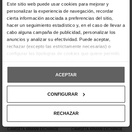
Este sitio web puede usar cookies para mejorar y
personalizar la experiencia de navegación, recordar
cierta información asociada a preferencias del sitio,
Últimas unidades en stock
Últimas unidades en stock
hacer un seguimiento estadístico y, en el caso de llevar a
ARMANI EXCHANGE
ARMANI EXCHANGE
cabo alguna campaña de publicidad, personalizar los
CAMISETA ARMANI EXCHANGE
CAMISETA ARMANI EXCHANGE
BLANCA HOMBRE
AZUL HOMBRE
anuncios y analizar su efectividad. Puede aceptar,
62,95 €
62,95 €
rechazar (excepto las estrictamente necesarias) o
configurar las tipologías de cookies que quiere permitir.
Nuevo
Nuevo
Más información en nuestra
Política de Cookies
ACEPTAR
CONFIGURAR
RECHAZAR
ARMANI EXCHANGE
ARMANI EXCHANGE
CAMISETA ARMANI EXCHANGE
CAMISETA ARMANI EXCHANGE