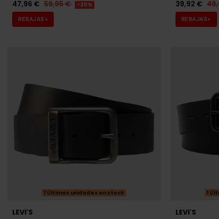
Últimas unidades en stock
Últ
LEVI'S
LEVI'S
CINTURÓN LEVI'S NEGRO HOMBRE
CINTURÓN LE
23,96 €
29,95 €
23,96 €
29,
-20%
REBAJAS+
REBAJAS+