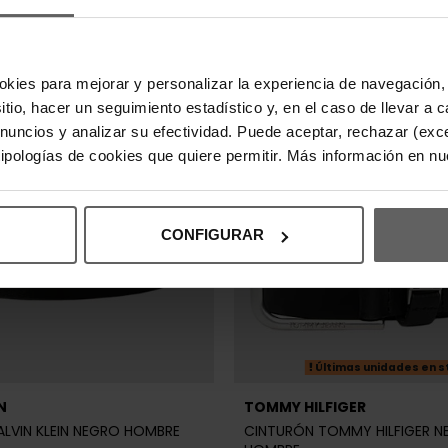
sitio, hacer un seguimiento estadístico y, en el caso de llevar 
anuncios y analizar su efectividad. Puede aceptar, rechazar (exc
 tipologías de cookies que quiere permitir. Más información en n
CONFIGURAR
Últimas unidades en s
N
TOMMY HILFIGER
LVIN KLEIN NEGRO HOMBRE
CINTURÓN TOMMY HILFIGER 
HOMBRE
,90 €
-20%
44,90 €