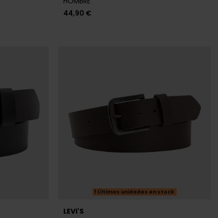
Últimas unidades en stock
LEVI'S
BRE
CINTURÓN LEVI'S MARRÓN HOMBRE
23,96 €
29,95 €
-20%
REBAJAS+