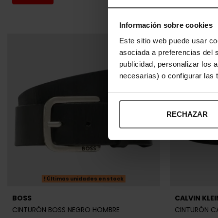
asociada a preferencias del 
publicidad, personalizar los 
necesarias) o configurar las
RECHAZAR
Últimas unidades en stock
BOSS
CALVIN KLEI
CINTURÓN BOSS NEGRO HOMBRE
CINTURÓN CA
47,96 €
59,95 €
39,92 €
49
-20%
REBAJAS+
REBAJAS+