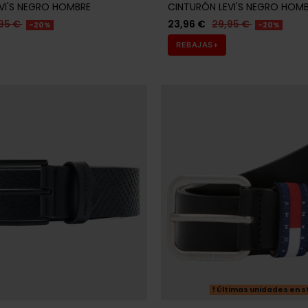
Últimas unidades en s
CHANGE
TOMMY HILFIGER
RMANI EXCHANGE NEGRO
CINTURÓN TOMMY HILFIGER 
HOMBRE
95 €
31,92 €
39,90 €
-20%
-20%