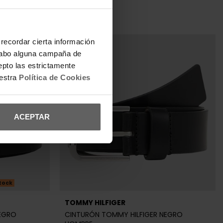
a cabo alguna campaña de
epto las estrictamente
uestra
Política de Cookies
ACEPTAR
tock
TOMMY HILFIGER
NEGRO
CINTURÓN TOMMY HILFIGER NEGRO
HOMBRE
44,90 €