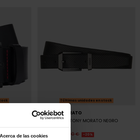
tock
Últimas unidades en stock
ANTONY MORATO
BRE
CINTURÓN ANTONY MORATO NEGRO
HOMBRE
47,20 €
59,00 €
-20%
Acerca de las cookies
REBAJAS+
recordar cierta información