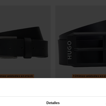
imas unidades en stock
Últimas unidades en s
IGER
HUGO
OMMY HILFIGER NEGRO
CINTURÓN HUGO NEGRO HOM
47,96 €
59,95 €
-20%
95 €
-20%
Detalles
REBAJAS+
okies para mejorar y personalizar la experiencia de navegación, 