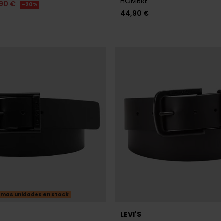
imas unidades en stock
LEVI'S
VI'S NEGRO HOMBRE
CINTURÓN LEVI'S NEGRO HOM
95 €
23,96 €
29,95 €
-20%
-20%
REBAJAS+