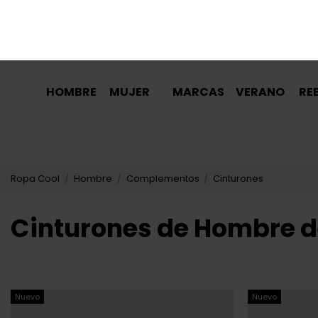
Atención al Cliente: 696 308 086
|
clientes@ecool.es
HOMBRE
MUJER
MARCAS
VERANO
RE
Ropa Cool
Hombre
Complementos
Cinturones
Cinturones de Hombre 
Nuevo
Nuevo