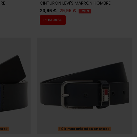
tock
Últimas unidades en stock
TOMMY HILFIGER
NEGRO
CINTURÓN TOMMY HILFIGER AZUL MARINO
HOMBRE
35,92 €
44,90 €
-20%