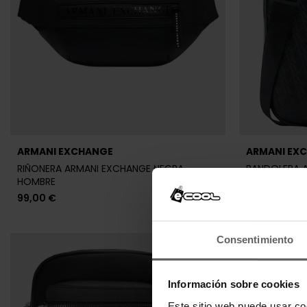
ARMANI EXCHANGE
ARMANI EX
RIÑONERA ARMANI EXCHANGE NEGRA
BANDOLERA 
HOMBRE
HOMBRE
99,00 €
94,95 €
Consentimiento
Información sobre cookies
Este sitio web puede usar co