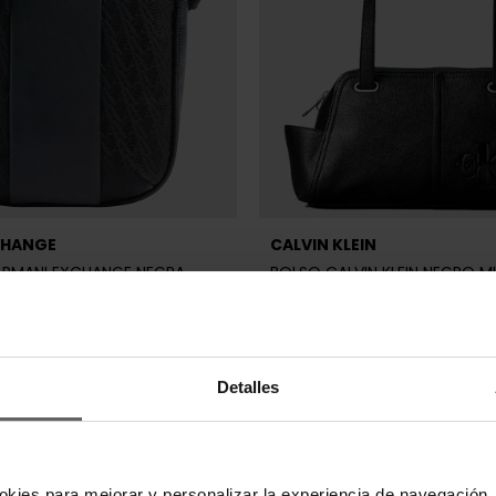
CHANGE
CALVIN KLEIN
ARMANI EXCHANGE NEGRA
BOLSO CALVIN KLEIN NEGRO M
119,00 €
Detalles
okies para mejorar y personalizar la experiencia de navegación, 