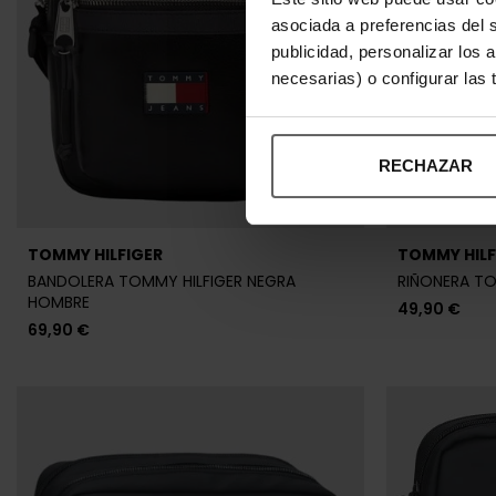
asociada a preferencias del 
publicidad, personalizar los 
necesarias) o configurar las
RECHAZAR
TOMMY HILFIGER
TOMMY HILF
BANDOLERA TOMMY HILFIGER NEGRA
RIÑONERA TO
HOMBRE
49,90 €
69,90 €