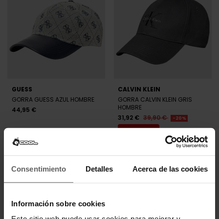
NEW ERA
NEW ERA
GORRA NEW ERA BLANCA Y
GORRA NEW ERA BEIGE
VERDE HOMBRE
HOMBRE
25,60 €
32,00 €
25,60 €
32,00 €
-20%
-20%
REBAJAS+
REBAJAS+
NEW ERA
NEW ERA