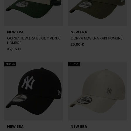
cierta información asociada a preferencias del sitio,
hacer un seguimiento estadístico y, en el caso de llevar a
cabo alguna campaña de publicidad, personalizar los
anuncios y analizar su efectividad. Puede aceptar,
rechazar (excepto las estrictamente necesarias) o
configurar las tipologías de cookies que quiere permitir.
Más información en nuestra
Política de Cookies
ACEPTAR
ARMANI EXCHANGE
ANTONY MORATO
CONFIGURAR
GORRA ARMANI EXCHANGE
GORRA ANTONY MORATO GRIS
AZUL HOMBRE
HOMBRE
36,80 €
46,00 €
31,20 €
39,00 €
-20%
-20%
RECHAZAR
REBAJAS+
REBAJAS+