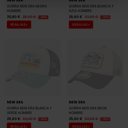
NEW ERA
NEW ERA
GORRA NEW ERA BEIGE
GORRA NEW ERA NEGRA
HOMBRE
HOMBRE
20,80 €
26,00 €
23,96 €
29,95 €
-20%
-20%
REBAJAS+
REBAJAS+