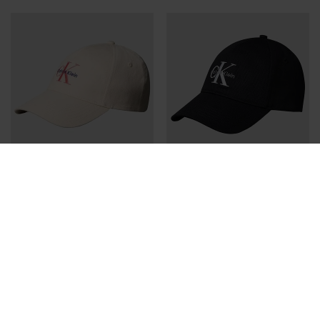
Últimas unidades en stock
ARMANI
GUESS
GORRA ARMANI ROJA HOMBRE
GORRA GUESS BEIGE MUJER
39,96 €
49,95 €
31,96 €
39,95 €
-20%
-20%
REBAJAS+
REBAJAS+
Últimas unidades en stock