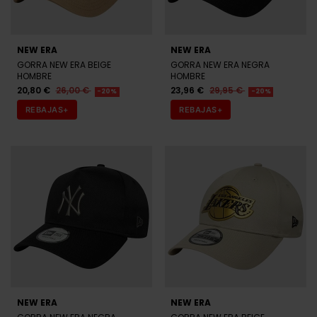
HOMBRE
VERDE HOMBRE
32,00 €
34,36 €
42,95 €
-20%
REBAJAS+
GOORIN
GOORIN
GORRA GOORIN BROS COCK
GORRA GOORIN BROS
BLANCA Y NEGRA HOMBRE
CANCELLED VERDE HOMBRE
31,96 €
39,95 €
31,96 €
39,95 €
-20%
-20%
REBAJAS+
REBAJAS+