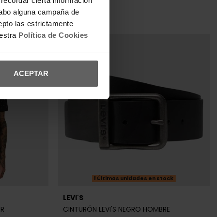
REBAJAS+
a cabo alguna campaña de
epto las estrictamente
uestra
Política de Cookies
ACEPTAR
Últimas unidades en stock
LEVI'S
ER
CINTURÓN LEVI'S NEGRO HOMBRE