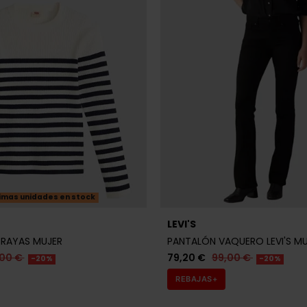
imas unidades en stock
LEVI'S
S RAYAS MUJER
PANTALÓN VAQUERO LEVI'S M
,00 €
79,20 €
99,00 €
-20%
-20%
REBAJAS+