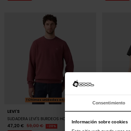
Últimas unidades en stock
Consentimiento
LEVI'S
LEVI'S
SUDADERA LEVI'S BURDEOS HOMBRE
CAMISETA LE
Información sobre cookies
47,20 €
59,00 €
23,96 €
29,
-20%
Este sitio web puede usar co