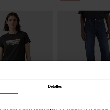
Últimas unidades en s
Detalles
LEVI'S
VI'S NEGRA MUJER
PANTALÓN VAQUERO LEVI'S H
95 €
87,20 €
109,00 €
-20%
-20%
okies para mejorar y personalizar la experiencia de navegación, 