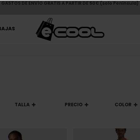
GASTOS DE ENVÍO GRATIS A PARTIR DE 50€ (solo Peninsula)
BAJAS
TALLA
PRECIO
COLOR