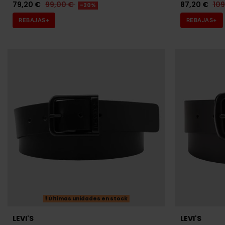
79,20 €
99,00 €
87,20 €
10
-20%
REBAJAS+
REBAJAS+
Últimas unidades en stock
LEVI'S
LEVI'S