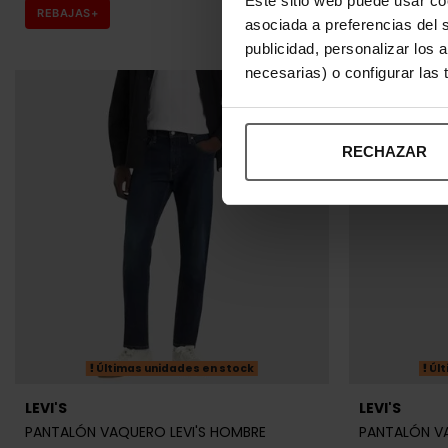
REBAJAS+
REBAJAS+
asociada a preferencias del 
publicidad, personalizar los 
necesarias) o configurar las
RECHAZAR
Últimas unidades en stock
Últ
LEVI'S
LEVI'S
PANTALÓN VAQUERO LEVI'S HOMBRE
PANTALÓN VA