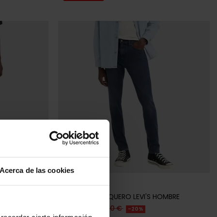
tock
Acerca de las cookies
LEVI'S
OMBRE
PANTALÓN VAQUERO LEVI'S HOMBRE
79,20 €
99,00 €
-20%
recordar cierta información