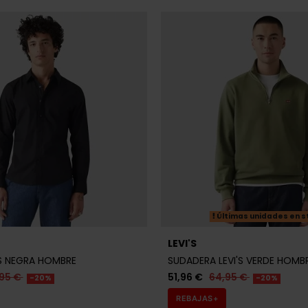
Últimas unidades en s
LEVI'S
'S NEGRA HOMBRE
SUDADERA LEVI'S VERDE HOMB
,95 €
51,96 €
64,95 €
-20%
-20%
REBAJAS+