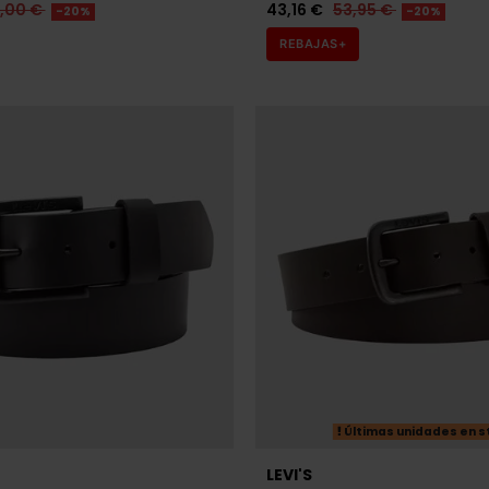
9,00 €
43,16 €
53,95 €
-20%
-20%
REBAJAS+
Últimas unidades en s
LEVI'S