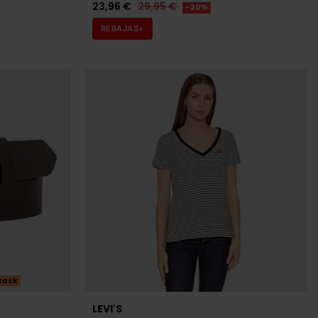
23,96 €
29,95 €
-20%
REBAJAS+
tock
LEVI'S