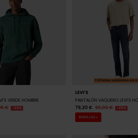
Últimas unidades en s
LEVI'S
VI'S VERDE HOMBRE
PANTALÓN VAQUERO LEVI'S H
95 €
79,20 €
99,00 €
-20%
-20%
REBAJAS+