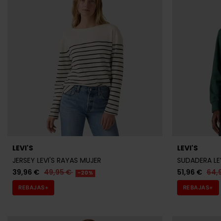
LEVI'S
LEVI'S
JERSEY LEVI'S RAYAS MUJER
SUDADERA LE
39,96 €
49,95 €
51,96 €
64,
-20%
REBAJAS+
REBAJAS+