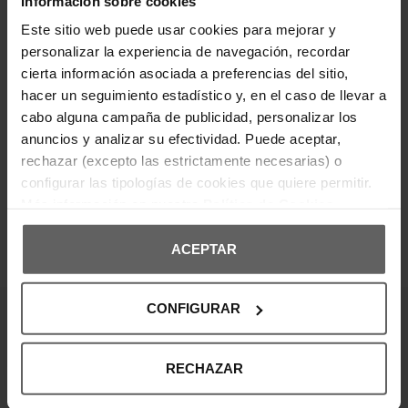
Información sobre cookies
95% Algodón, 5% ElastanoCintura elástica con
logotipo
Este sitio web puede usar cookies para mejorar y
personalizar la experiencia de navegación, recordar
cierta información asociada a preferencias del sitio,
DETALLES DEL PRODUCTO
hacer un seguimiento estadístico y, en el caso de llevar a
cabo alguna campaña de publicidad, personalizar los
DEVOLUCIONES Y CAMBIOS
anuncios y analizar su efectividad. Puede aceptar,
rechazar (excepto las estrictamente necesarias) o
INFORMACIÓN ENVÍOS
configurar las tipologías de cookies que quiere permitir.
Más información en nuestra
Política de Cookies
ACEPTAR
OPINIONES DE CLIENTES
CONFIGURAR
¡Entérate de todas las novedades y
ofertas!
RECHAZAR
Suscribte a nuestra newsletter y no te pierdas nada.