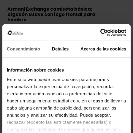
Armani Exchange camiseta básica:
algodón suave con logo frontal para
hombre
La camiseta Armani Exchange para
Composi
hombre ofrece un diseño limpio con logo
ción: 100%
frontal que refuerza su estilo urbano. Su
algodón.
corte regular y tejido suave la convierten
en una prenda cómoda y versátil para el
Consentimiento
Detalles
Acerca de las cookies
día a día.
Confeccionada en algodón de tacto
agradable, esta camiseta Armani
Exchange hombre proporciona
Información sobre cookies
transpirabilidad y confort prolongado.
Su estructura ligera facilita el uso diario
Este sitio web puede usar cookies para mejorar y
en España, adaptándose a distintas
personalizar la experiencia de navegación, recordar
estaciones.
cierta información asociada a preferencias del sitio,
Diseñada para looks casuales, incorpora
cuello redondo clásico que mejora el
hacer un seguimiento estadístico y, en el caso de llevar a
ajuste y la comodidad. El estampado
cabo alguna campaña de publicidad, personalizar los
frontal aporta identidad de marca,
mientras su confección favorece libertad
anuncios y analizar su efectividad. Puede aceptar,
de movimiento en cualquier actividad.
rechazar (excepto las estrictamente necesarias) o
Perfecta para combinar con vaqueros,
configurar las tipologías de cookies que quiere permitir.
bermudas o pantalones deportivos, la