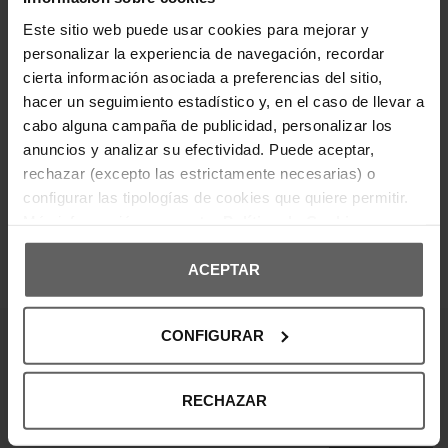
limpio y versátil la convierte en una prenda básica
y atemporal para el día a día.
Este sitio web puede usar cookies para mejorar y
personalizar la experiencia de navegación, recordar
cierta información asociada a preferencias del sitio,
DETALLES DEL PRODUCTO
hacer un seguimiento estadístico y, en el caso de llevar a
cabo alguna campaña de publicidad, personalizar los
DEVOLUCIONES Y CAMBIOS
anuncios y analizar su efectividad. Puede aceptar,
rechazar (excepto las estrictamente necesarias) o
INFORMACIÓN ENVÍOS
configurar las tipologías de cookies que quiere permitir.
Más información en nuestra
Política de Cookies
ACEPTAR
OPINIONES DE CLIENTES
CONFIGURAR
¡Entérate de todas las novedades y
ofertas!
RECHAZAR
Suscribte a nuestra newsletter y no te pierdas nada.