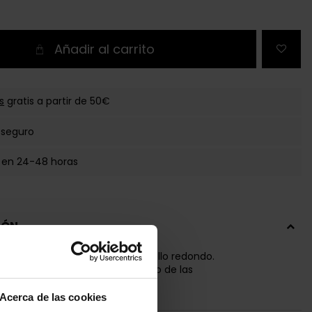
Añadir al carrito
s
gratis a partir de 50€
 seguro
 en 24-48 horas
IÓN
 5% Elastano. Corte clásico. Cuello redondo.
petición de logo HUGO a lo largo de las
Acerca de las cookies