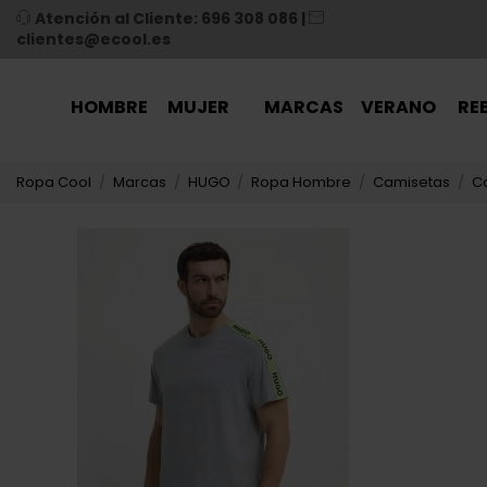
Atención al Cliente: 696 308 086
|
clientes@ecool.es
HOMBRE
MUJER
MARCAS
VERANO
RE
Ropa Cool
Marcas
HUGO
Ropa Hombre
Camisetas
C