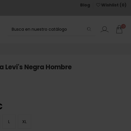
Blog
Wishlist (
0
)
0
a Levi's Negra Hombre
€
L
XL