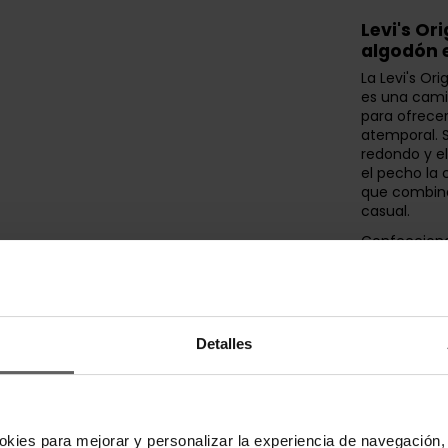
Levi's Or
algodón 
La Levi's O
es una cami
para ofrece
atemporal. S
redondo y e
el pecho la 
que combina
casual.
Confecciona
tacto suave,
una gran co
diseño clási
mantiene la 
siendo una o
Detalles
cualquier ép
Perfecta pa
bermudas o 
camiseta Lev
minimalista 
okies para mejorar y personalizar la experiencia de navegación, 