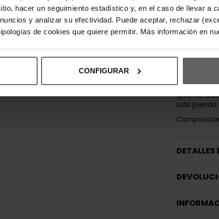
cualquier oca
sitio, hacer un seguimiento estadístico y, en el caso de llevar 
acabados de
anuncios y analizar su efectividad. Puede aceptar, rechazar (exc
cómoda y re
 tipologías de cookies que quiere permitir. Más información en n
La Levi's Or
imprescindi
fondo de ar
sencillo, la 
CONFIGURAR
versatilidad 
convierten 
quienes bus
sola prenda.
Composición
DETALLES
DEVOLUCI
INFORMAC