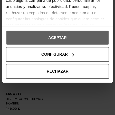
cabo alguna campaña de publicidad, personalizar los
anuncios y analizar su efectividad. Puede aceptar,
Nuevo
rechazar (excepto las estrictamente necesarias) o
configurar las tipologías de cookies que quiere permitir.
Más información en nuestra
Política de Cookies
ACEPTAR
CONFIGURAR
RECHAZAR
LACOSTE
JERSEY LACOSTE NEGRO
HOMBRE
149,00 €