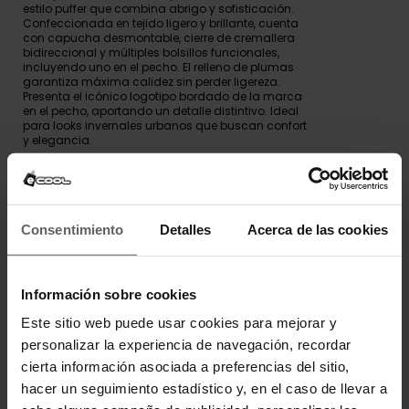
estilo puffer que combina abrigo y sofisticación.
Confeccionada en tejido ligero y brillante, cuenta
con capucha desmontable, cierre de cremallera
bidireccional y múltiples bolsillos funcionales,
incluyendo uno en el pecho. El relleno de plumas
garantiza máxima calidez sin perder ligereza.
Presenta el icónico logotipo bordado de la marca
en el pecho, aportando un detalle distintivo. Ideal
para looks invernales urbanos que buscan confort
y elegancia.
DETALLES DEL PRODUCTO
Consentimiento
Detalles
Acerca de las cookies
DEVOLUCIONES Y CAMBIOS
INFORMACIÓN ENVÍOS
Información sobre cookies
Este sitio web puede usar cookies para mejorar y
personalizar la experiencia de navegación, recordar
cierta información asociada a preferencias del sitio,
OPINIONES DE CLIENTES
hacer un seguimiento estadístico y, en el caso de llevar a
Los clientes que adquirieron este producto también
compraron: