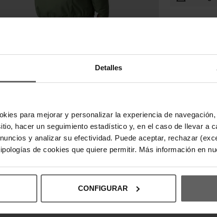
DESCRIPC
Detalles
La chaqueta
tecnología 
protección 
ajustable, ci
laterales fu
okies para mejorar y personalizar la experiencia de navegación, 
con detalles
resistente, 
sitio, hacer un seguimiento estadístico y, en el caso de llevar 
para el día a
anuncios y analizar su efectividad. Puede aceptar, rechazar (exc
 tipologías de cookies que quiere permitir. Más información en n
DETALLES
CONFIGURAR
DEVOLUCI