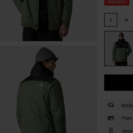
REBAJAS+
S
M
Envío
Pago
Llega