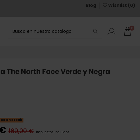
Blog
Wishlist (
0
)
0
a The North Face Verde y Negra
des en stock
 €
169,00 €
Impuestos incluidos