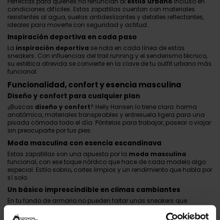
Perfectas para quienes no renuncian al
estilo urbano
incluso en
condiciones difíciles. Estas zapatillas cuentan con materiales
resistentes al agua, suelas antideslizantes y detalles reflectantes,
ideales para moverte con seguridad y actitud.
Inspiración deportiva en cada paso
La
inspiración deportiva
se nota en cada línea de estas
sneakers. Con influencias del trail running y el senderismo técnico,
su estética atrevida se convierte en la clave de tu outfit urbano más
funcional.
Funcionalidad, confort y esencia masculina
Diseño y confort para cualquier plan
¿Buscas
diseño y confort
? Helly Hansen lo tiene claro: horma
anatómica, materiales transpirables y entresuela ligera para una
pisada cómoda todo el día. Póntelas para trabajar, pasear o viajar
sin preocuparte por tus pies.
Moda masculina con esencia escandinava
Estas zapatillas son una apuesta por la
moda masculina
funcional, con ese toque nórdico que hace de cada modelo algo
especial. Estilo sobrio, cortes limpios y un rendimiento que habla por
sí solo.
Un básico imprescindible en climas cambiantes
En tu fondo de armario no pueden faltar unas sneakers que
soporten lluvia, frío o terreno desigual. Estas son tus
básicos
imprescindibles
si vives a otro ritmo y tu ropa tiene que seguirte el