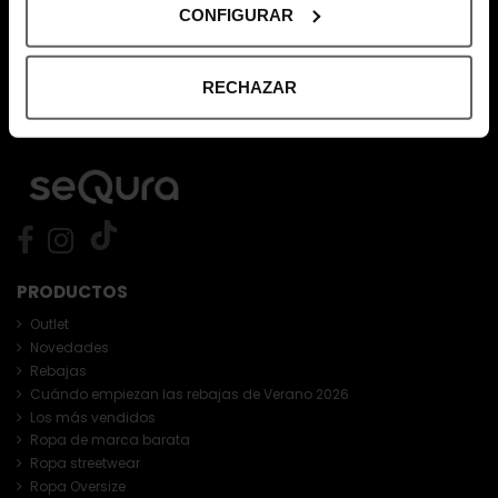
CONFIGURAR
696 308 086
RECHAZAR
PRODUCTOS
Outlet
Novedades
Rebajas
Cuándo empiezan las rebajas de Verano 2026
Los más vendidos
Ropa de marca barata
Ropa streetwear
Ropa Oversize