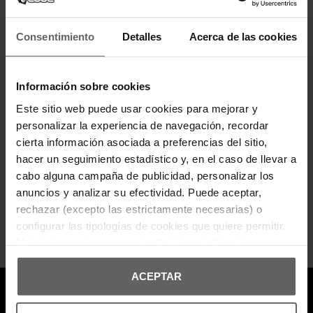
paso.
Las
zapatillas Helly Hansen hombre
son más que calzado: son
una declaración de estilo activo, funcional y con carácter.
Consentimiento
Detalles
Acerca de las cookies
Prepárate para todo, con diseño que impone y confort que se nota.
Información sobre cookies
Este sitio web puede usar cookies para mejorar y
¡Entérate de todas las novedades y
personalizar la experiencia de navegación, recordar
ofertas!
cierta información asociada a preferencias del sitio,
Suscribte a nuestra newsletter y no te pierdas nada.
hacer un seguimiento estadístico y, en el caso de llevar a
cabo alguna campaña de publicidad, personalizar los
Suscribirse
anuncios y analizar su efectividad. Puede aceptar,
Puede darse de baja en cualquier momento. Para ello, consulte nuestra información
rechazar (excepto las estrictamente necesarias) o
de contacto en el aviso legal.
configurar las tipologías de cookies que quiere permitir.
He leído y acepto los
términos y condiciones
y la
política de privacidad
.
Más información en nuestra
Política de Cookies
ACEPTAR