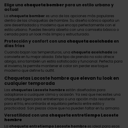
Elige una
chaqueta bomber
para un estilo urbano y
actual
La
chaqueta bomber
es una de las opciones más populares
dentro de las chaquetas de hombre. Su diseño icónico aporta un
aire desenfadado y moderno que encaja perfectamente con el
estilo urbano. Puedes llevarla abierta con una camiseta básica o
cerrada para un look más limpio y estructurado.
Protección y confort con una
chaqueta acolchada
en
días fríos
Cuando bajan las temperaturas, una
chaqueta acolchada
se
convierte en tu mejor aliada. Este tipo de prenda no solo ofrece
abrigo, sino también un estilo sofisticado y funcional. Perfecta para
el invierno, te permite mantener el calor sin perder ese toque
moderno que define tu outfit.
Chaquetas Lacoste hombre que elevan tu look en
cualquier temporada
Las
chaquetas Lacoste hombre
están diseñadas para
adaptarse a cualquier clima y ocasión. Ya sea que necesites una
chaqueta ligera para entretiempo o una opción más resistente
para el frío, encontrarás el equilibrio perfecto entre estilo y
practicidad. Son piezas clave que no pueden faltar en tu armario.
Versatilidad con una
chaqueta entretiempo Lacoste
hombre
La
chaqueta entretiempo Lacoste hombre
es ideal para esos