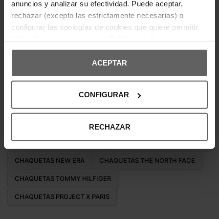
anuncios y analizar su efectividad. Puede aceptar,
BAÑADORES LACOSTE
CAMISETAS LACOSTE
rechazar (excepto las estrictamente necesarias) o
configurar las tipologías de cookies que quiere permitir.
Más información en nuestra
Política de Cookies
Otras marcas de Chaquetas
ACEPTAR
CHAQUETAS ANTONY MORATO
CHAQUETAS ARMANI EXCHANGE
CHAQUETAS BOSS
CONFIGURAR
CHAQUETAS CALVIN KLEIN
CHAQUETAS ELLESSE
CHAQUETAS ARMANI
CHAQUETAS GUESS
RECHAZAR
CHAQUETAS HELLY HANSEN
CHAQUETAS JACK & JONES
CHAQUETAS NEW ERA
CHAQUETAS THE NORTH FACE
CHAQUETAS TOMMY HILFIGER
CHAQUETAS PROJECT X PARIS