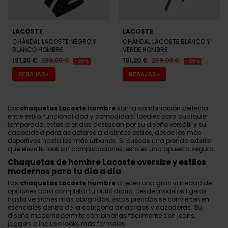
LACOSTE
LACOSTE
CHÁNDAL LACOSTE NEGRO Y
CHÁNDAL LACOSTE BLANCO Y
BLANCO HOMBRE
VERDE HOMBRE
191,20 €
239,00 €
191,20 €
239,00 €
-20%
-20%
REBAJAS+
REBAJAS+
Las
chaquetas Lacoste hombre
son la combinación perfecta
entre estilo, funcionalidad y comodidad. Ideales para cualquier
temporada, estas prendas destacan por su diseño versátil y su
capacidad para adaptarse a distintos estilos, desde los más
deportivos hasta los más urbanos. Si buscas una prenda exterior
que eleve tu look sin complicaciones, esta es una apuesta segura.
Chaquetas de hombre Lacoste oversize y estilos
modernos para tu día a día
Las
chaquetas Lacoste hombre
ofrecen una gran variedad de
opciones para completar tu outfit diario. Desde modelos ligeros
hasta versiones más abrigadas, estas prendas se convierten en
esenciales dentro de la categoría de abrigos y cazadoras. Su
diseño moderno permite combinarlas fácilmente con jeans,
joggers o incluso looks más formales.