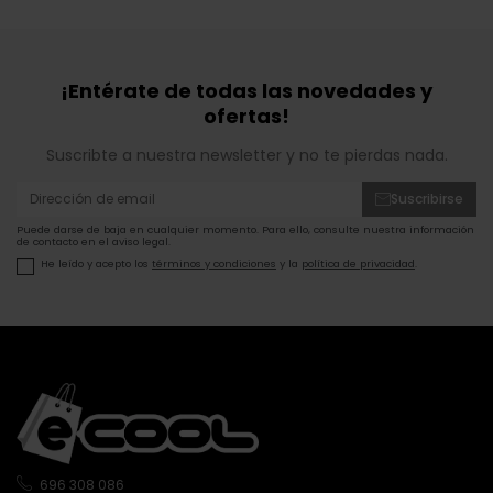
¡Entérate de todas las novedades y
ofertas!
Suscribte a nuestra newsletter y no te pierdas nada.
Suscribirse
Puede darse de baja en cualquier momento. Para ello, consulte nuestra información
de contacto en el aviso legal.
He leído y acepto los
términos y condiciones
y la
política de privacidad
.
696 308 086