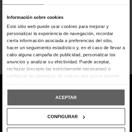
¡Entérate de todas las novedades y
ofertas!
Información sobre cookies
Este sitio web puede usar cookies para mejorar y
Suscribte a nuestra newsletter y no te pierdas nada.
personalizar la experiencia de navegación, recordar
Suscribirse
cierta información asociada a preferencias del sitio,
hacer un seguimiento estadístico y, en el caso de llevar a
Puede darse de baja en cualquier momento. Para ello, consulte nuestra información
de contacto en el aviso legal.
cabo alguna campaña de publicidad, personalizar los
He leído y acepto los
términos y condiciones
y la
política de privacidad
.
anuncios y analizar su efectividad. Puede aceptar,
rechazar (excepto las estrictamente necesarias) o
configurar las tipologías de cookies que quiere permitir.
Más información en nuestra
Política de Cookies
ACEPTAR
CONFIGURAR
696 308 086