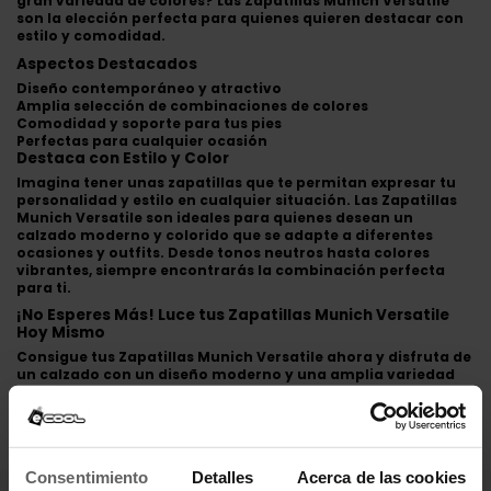
gran variedad de colores? Las Zapatillas Munich Versatile
son la elección perfecta para quienes quieren destacar con
estilo y comodidad.
Aspectos Destacados
Diseño contemporáneo y atractivo
Amplia selección de combinaciones de colores
Comodidad y soporte para tus pies
Perfectas para cualquier ocasión
Destaca con Estilo y Color
Imagina tener unas zapatillas que te permitan expresar tu
personalidad y estilo en cualquier situación. Las Zapatillas
Munich Versatile son ideales para quienes desean un
calzado moderno y colorido que se adapte a diferentes
ocasiones y outfits. Desde tonos neutros hasta colores
vibrantes, siempre encontrarás la combinación perfecta
para ti.
¡No Esperes Más! Luce tus Zapatillas Munich Versatile
Hoy Mismo
Consigue tus Zapatillas Munich Versatile ahora y disfruta de
un calzado con un diseño moderno y una amplia variedad
de colores.
Comprar Zapatillas Munich online
Consentimiento
Detalles
Acerca de las cookies