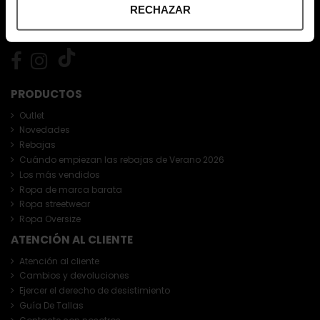
RECHAZAR
PRODUCTOS
Outlet
Novedades
Rebajas
Cuándo empiezan las rebajas de Verano 2026
Los más vendidos
Ropa de marca barata
Ropa streetwear
Ropa Oversize
ATENCIÓN AL CLIENTE
Atención al cliente
Cambios y devoluciones
Ejercer el derecho de desistimiento
Guía De Tallas