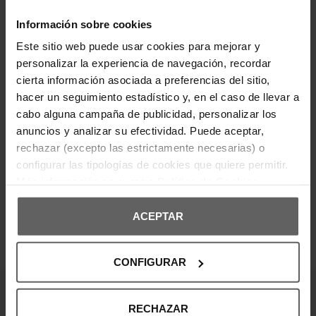
en piel reciclada de color negro, cuenta con el
icónico logo de la marca en la parte frontal. Su
interior ofrece múltiples compartimentos para
Información sobre cookies
tarjetas y billetes, proporcionando una
Este sitio web puede usar cookies para mejorar y
organización eficiente. Un accesorio esencial para
quienes buscan practicidad con un toque
personalizar la experiencia de navegación, recordar
elegante y moderno.
cierta información asociada a preferencias del sitio,
hacer un seguimiento estadístico y, en el caso de llevar a
DETALLES DEL PRODUCTO
cabo alguna campaña de publicidad, personalizar los
anuncios y analizar su efectividad. Puede aceptar,
DEVOLUCIONES Y CAMBIOS
rechazar (excepto las estrictamente necesarias) o
configurar las tipologías de cookies que quiere permitir.
INFORMACIÓN ENVÍOS
Más información en nuestra
Política de Cookies
ACEPTAR
OPINIONES DE CLIENTES
CONFIGURAR
¡Entérate de todas las novedades y
RECHAZAR