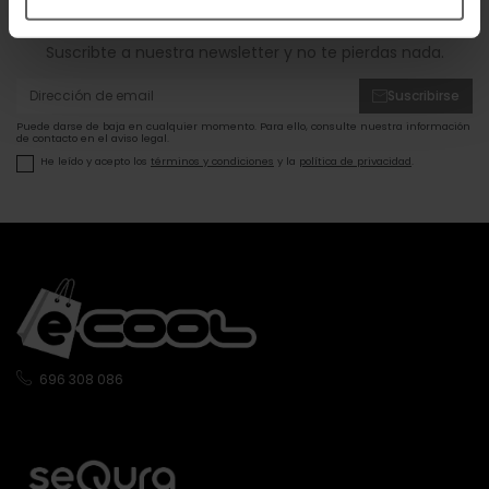
ofertas!
Suscribte a nuestra newsletter y no te pierdas nada.
Suscribirse
Puede darse de baja en cualquier momento. Para ello, consulte nuestra información
de contacto en el aviso legal.
He leído y acepto los
términos y condiciones
y la
política de privacidad
.
696 308 086