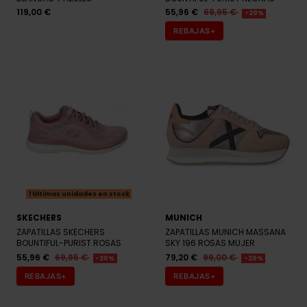
119,00 €
55,96 €
69,95 €
-20%
REBAJAS+
Últimas unidades en stock
SKECHERS
MUNICH
ZAPATILLAS SKECHERS
ZAPATILLAS MUNICH MASSANA
BOUNTIFUL-PURIST ROSAS
SKY 196 ROSAS MUJER
55,96 €
69,95 €
79,20 €
99,00 €
-20%
-20%
REBAJAS+
REBAJAS+