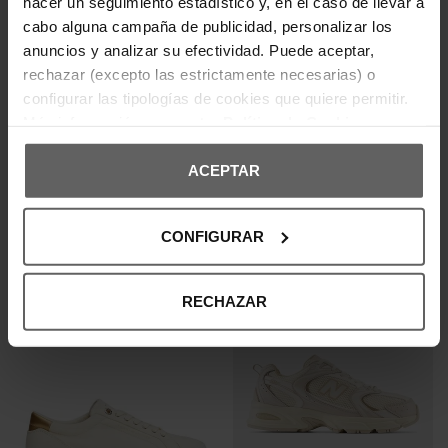
hacer un seguimiento estadístico y, en el caso de llevar a
cabo alguna campaña de publicidad, personalizar los
anuncios y analizar su efectividad. Puede aceptar,
rechazar (excepto las estrictamente necesarias) o
configurar las tipologías de cookies que quiere permitir.
Más información en nuestra
Política de Cookies
TOMMY HILFIGER
TOMMY HILFIGER
ZAPATILLAS TOMMY HILFIGER
ZAPATILLAS TOMMY HILFIGER
ACEPTAR
BEIGE MUJER
ROSAS MUJER
100,00 €
125,00 €
71,96 €
89,95 €
-20%
-20%
REBAJAS+
REBAJAS+
CONFIGURAR
RECHAZAR