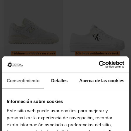
Últimas unidades en stock
Últimas unidades en stock
NEW BALANCE
CALVIN KLEIN
ZAPATILLAS NEW BALANCE
ZAPATILLAS CALVIN KLEIN
BBW550 BLANCAS Y BEIGE
BLANCAS MUJER
MUJER
63,96 €
79,95 €
Consentimiento
Detalles
Acerca de las cookies
-20%
111,20 €
139,00 €
-20%
REBAJAS+
REBAJAS+
Información sobre cookies
Este sitio web puede usar cookies para mejorar y
personalizar la experiencia de navegación, recordar
cierta información asociada a preferencias del sitio,