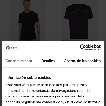
Últimas unidades en stock
CALVIN KLEIN
CALVIN KLEIN
CAMISETA CALVIN KLEIN NEGRA
CAMISETA CALVIN KLEIN NEGRA
HOMBRE
HOMBRE
Consentimiento
Detalles
Acerca de las cookies
39,92 €
49,90 €
39,92 €
49,90 €
-20%
-20%
REBAJAS+
REBAJAS+
Información sobre cookies
Este sitio web puede usar cookies para mejorar y
Minimalismo, identidad y buen precio. En nuestro
outlet de Calvin
Klein para hombre
encontrarás diseños original, comodidad y
personalizar la experiencia de navegación, recordar
rebajas durante todo el año en
camisetas
. Las
camisetas Calvin
cierta información asociada a preferencias del sitio,
Klein para hombre
aportan un estilo limpio y versátil, perfectas
para crear looks sencillos pero con mucha personalidad.
hacer un seguimiento estadístico y, en el caso de llevar a