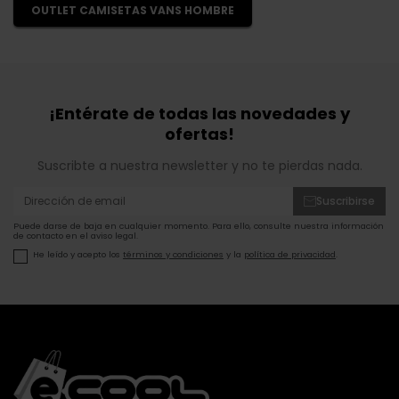
OUTLET CAMISETAS VANS HOMBRE
¡Entérate de todas las novedades y
ofertas!
Suscribte a nuestra newsletter y no te pierdas nada.
Suscribirse
Puede darse de baja en cualquier momento. Para ello, consulte nuestra información
de contacto en el aviso legal.
He leído y acepto los
términos y condiciones
y la
política de privacidad
.