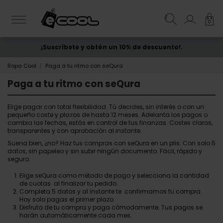
0
¡Suscríbete y obtén un 10% de descuento!.
ENVÍO GRATIS
desde 50€
Ropa Cool
Paga a tu ritmo con seQura
Paga a tu ritmo con seQura
Elige pagar con total flexibilidad. Tú decides, sin interés o con un
pequeño coste y plazos de hasta 12 meses. Adelanta los pagos o
cambia las fechas, estás en control de tus finanzas. Costes claros,
transparentes y con aprobación al instante.
Suena bien, ¿no? Haz tus compras con seQura en un plis. Con solo 5
datos, sin papeleo y sin subir ningún documento. Fácil, rápido y
seguro.
Elige seQura como método de pago y selecciona la cantidad
de cuotas al finalizar tu pedido.
Completa 5 datos y al instante te confirmamos tu compra.
Hoy solo pagas el primer plazo.
Disfruta de tu compra y paga cómodamente. Tus pagos se
harán automáticamente cada mes.