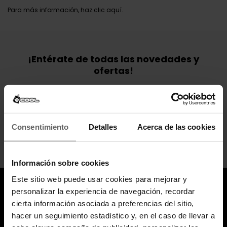
Para más información, haz clic
aquí
.
¡Entérate de todas las novedades y
ofertas!
Suscribte a nuestra newsletter y no te pierdas nada.
Suscribirse
Puede darse de baja en cualquier momento. Para ello, consulte nuestra información
Consentimiento
Detalles
Acerca de las cookies
de contacto en el aviso legal.
He leído y acepto los
términos y condiciones
y la
política de privacidad
.
Información sobre cookies
Este sitio web puede usar cookies para mejorar y
personalizar la experiencia de navegación, recordar
cierta información asociada a preferencias del sitio,
hacer un seguimiento estadístico y, en el caso de llevar a