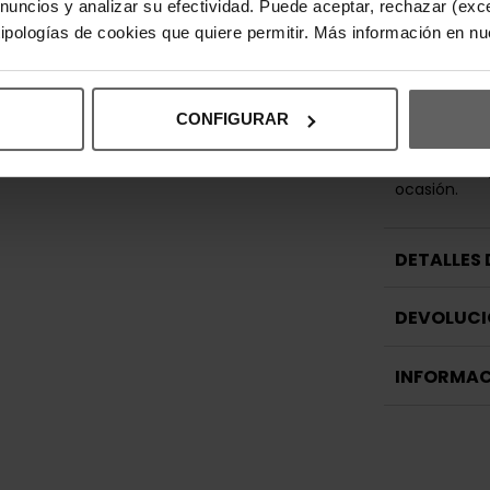
anuncios y analizar su efectividad. Puede aceptar, rechazar (exc
mejora el aju
garantiza s
 tipologías de cookies que quiere permitir. Más información en n
jornada.
Ideal para 
camisas lig
CONFIGURAR
chino se ada
prenda func
versatilidad 
ocasión.
DETALLES
DEVOLUCI
INFORMAC