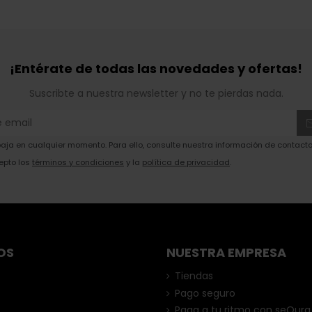
¡Entérate de todas las novedades y ofertas!
Suscribte a nuestra newsletter y no te pierdas nada.
ja en cualquier momento. Para ello, consulte nuestra información de contacto 
epto los
términos y condiciones
y la
política de privacidad
.
OS
NUESTRA EMPRESA
Tiendas
Pago seguro
Paga a tu ritmo con seQura