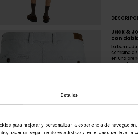
DESCRIPC
Jack & J
con dobl
La bermuda 
combina dise
en una prend
acabado limp
convierten 
casuales de
Confecciona
ligera elast
Detalles
hombre ofrec
movimiento.
confort prol
diario en Es
Diseñada pa
okies para mejorar y personalizar la experiencia de navegación, 
de ocio, inc
sitio, hacer un seguimiento estadístico y, en el caso de llevar 
aportan prac