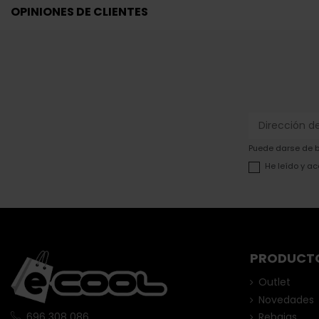
OPINIONES DE CLIENTES
Puede darse de ba
He leído y ac
PRODUCT
Outlet
Novedades
Rebajas
696 308 086