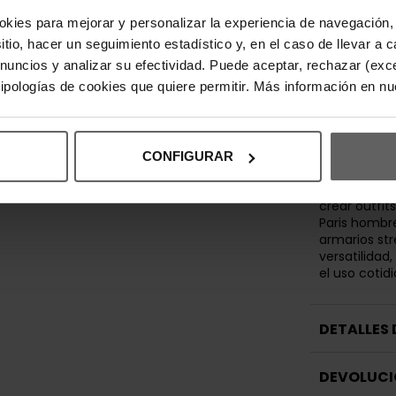
dentro del 
España.
okies para mejorar y personalizar la experiencia de navegación, 
Diseñada par
sitio, hacer un seguimiento estadístico y, en el caso de llevar 
streetwear P
anuncios y analizar su efectividad. Puede aceptar, rechazar (exc
actividades 
 tipologías de cookies que quiere permitir. Más información en n
estilismos r
cintura ajus
aportan func
diseño cont
CONFIGURAR
Puede combi
sudaderas li
crear outfi
Paris hombre
armarios st
versatilidad
el uso cotid
DETALLES
DEVOLUCI