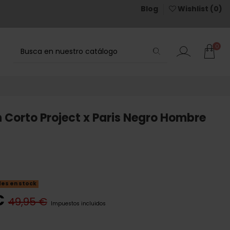
Blog
Wishlist (
0
)
0
 Corto Project x Paris Negro Hombre
des en stock
€
49,95 €
Impuestos incluidos