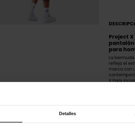
DESCRIPC
Project X
pantalón
para ho
La bermuda 
refleja el es
marca con u
contemporán
X Paris inco
ajustable y 
refuerza su 
Confeccionad
bermuda Pro
comodidad du
Detalles
movimiento. 
acabado limp
fácilmente 