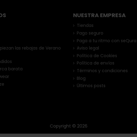
OS
NUESTRA EMPRESA
Tiendas
Pago seguro
Paga a tu ritmo con seQura
ezan las rebajas de Verano
Aviso legal
Política de Cookies
ndidos
Política de envíos
rca barata
Términos y condiciones
wear
Blog
ze
Últimos posts
Copyright © 2026