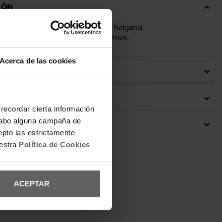
IÓN
er. Talle estándar. Pernera ancha holgada.
mallera al lado. Pinzas en las piernas.
Acerca de las cookies
 DEL PRODUCTO
ONES Y CAMBIOS
recordar cierta información
a cabo alguna campaña de
IÓN ENVÍOS
epto las estrictamente
uestra
Política de Cookies
ACEPTAR