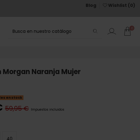
Blog
Wishlist (
0
)
0
n Morgan Naranja Mujer
des en stock
€
59,95 €
Impuestos incluidos
40