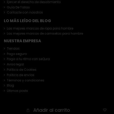
Ejercer el derecho de desistimiento
Guía De Tallas
Contacte con nosotros
LO MÁS LEÍDO DEL BLOG
Las mejores marcas de ropa para hombre
Las mejores marcas de camisetas para hombre
NUESTRA EMPRESA
Tiendas
Pago seguro
Paga a tu ritmo con seQura
Aviso legal
Política de Cookies
Política de envíos
Términos y condiciones
Blog
Últimos posts
Añadir al carrito
Copyright © 2026