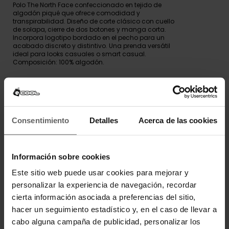
Polo The North Face confeccionado en tejido de
algodón piqué que ofrece comodidad y
transpirabilidad. Diseño de corte clásico con cuello
de solapa, cierre de dos botones y manga corta.
Incorpora logotipo bordado en el pecho para un
acabado discreto y distintivo. Una prenda versátil
ideal para looks casuales o smart casual.
Composición: 100% algodón.
DETALLES DEL PRODUCTO
DEVOLUCIONES Y CAMBIOS
Consentimiento
Detalles
Acerca de las cookies
INFORMACIÓN ENVÍOS
Información sobre cookies
Este sitio web puede usar cookies para mejorar y
personalizar la experiencia de navegación, recordar
OPINIONES DE CLIENTES
cierta información asociada a preferencias del sitio,
Los clientes que adquirieron este producto también
hacer un seguimiento estadístico y, en el caso de llevar a
compraron:
cabo alguna campaña de publicidad, personalizar los