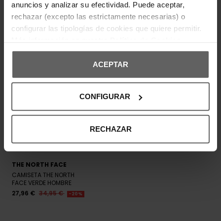
anuncios y analizar su efectividad. Puede aceptar,
rechazar (excepto las estrictamente necesarias) o
configurar las tipologías de cookies que quiere permitir.
Más información en nuestra
Política de Cookies
ACEPTAR
CONFIGURAR
RECHAZAR
THE NORTH FACE
CAMISETA THE NORTH
FACE VERDE HOMBRE
27,96 €
34,95 €
-20%