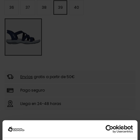
36
37
38
39
40
Envíos
gratis a partir de 50€
Pago seguro
Llega en 24-48 horas
DESCRIPCIÓN