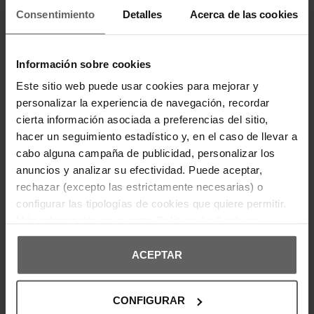
Las sandalias Skechers Stretch Flex Slip-Ins están
Consentimiento
Detalles
Acerca de las cookies
diseñadas para brindar confort y libertad de
movimiento. Su estructura con bandas elásticas
cruzadas permite un ajuste seguro y flexible.
Incorporan tecnología Slip-Ins para calzado sin
manos y una suela con tracción que mejora la
Información sobre cookies
estabilidad. Ideales para paseos, uso diario o
actividades al aire libre.
Este sitio web puede usar cookies para mejorar y
Composición:
personalizar la experiencia de navegación, recordar
Suela: sintética.
cierta información asociada a preferencias del sitio,
Parte superior: textil, sintética.
hacer un seguimiento estadístico y, en el caso de llevar a
Forro/plantilla: textil.
cabo alguna campaña de publicidad, personalizar los
anuncios y analizar su efectividad. Puede aceptar,
rechazar (excepto las estrictamente necesarias) o
DETALLES DEL PRODUCTO
configurar las tipologías de cookies que quiere permitir.
Más información en nuestra
Política de Cookies
DEVOLUCIONES Y CAMBIOS
ACEPTAR
INFORMACIÓN ENVÍOS
CONFIGURAR