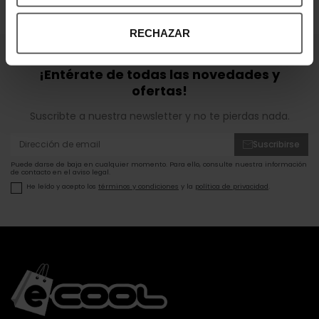
OPINIONES DE CLIENTES
RECHAZAR
¡Entérate de todas las novedades y
ofertas!
Suscribte a nuestra newsletter y no te pierdas nada.
Suscribirse
Puede darse de baja en cualquier momento. Para ello, consulte nuestra información
de contacto en el aviso legal.
He leído y acepto los
términos y condiciones
y la
política de privacidad
.