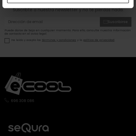
Suscribte a nuestra newsletter y no te pierdas nada.
Suscribirse
Puede darse de baja en cualquier momento. Para ello, consulte nuestra información
de contacto en el aviso legal.
He leído y acepto los
términos y condiciones
y la
política de privacidad
.
696 308 086