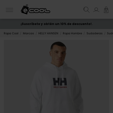
0
¡Suscríbete y obtén un 10% de descuento!.
ENVÍO GRATIS
desde 50€
Ropa Cool
Marcas
HELLY HANSEN
Ropa Hombre
Sudaderas
Sud