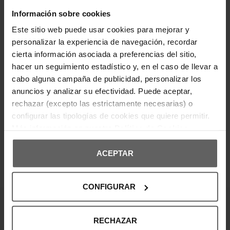
versátil. Presenta un ajuste clásico con bolsillo tipo
canguro, capucha ajustable con cordones y el
Información sobre cookies
logotipo icónico HH en el pecho que aporta un
toque distintivo. Confeccionada en algodón suave
Este sitio web puede usar cookies para mejorar y
de alta calidad, es ideal para el día a día y
personalizar la experiencia de navegación, recordar
actividades al aire libre.
cierta información asociada a preferencias del sitio,
hacer un seguimiento estadístico y, en el caso de llevar a
DETALLES DEL PRODUCTO
cabo alguna campaña de publicidad, personalizar los
anuncios y analizar su efectividad. Puede aceptar,
DEVOLUCIONES Y CAMBIOS
rechazar (excepto las estrictamente necesarias) o
configurar las tipologías de cookies que quiere permitir.
INFORMACIÓN ENVÍOS
Más información en nuestra
Política de Cookies
ACEPTAR
OPINIONES DE CLIENTES
CONFIGURAR
¡Entérate de todas las novedades y
RECHAZAR
ofertas!