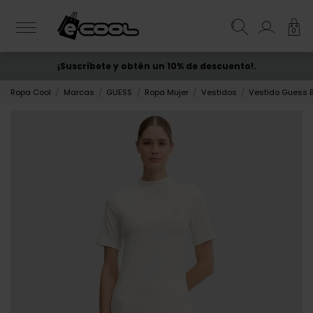
0
¡Suscríbete y obtén un 10% de descuento!.
ENVÍO GRATIS
desde 50€
Ropa Cool
Marcas
GUESS
Ropa Mujer
Vestidos
Vestido Guess 