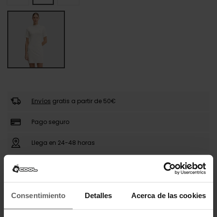
Envíos
gratis a partir de 50€
Pago seguro
Llega en 24-48 horas
DESCRIPCIÓN
Consentimiento
Detalles
Acerca de las cookies
El vestido corto Guess para mujer presenta un
diseño minimalista con cuello subido y mangas