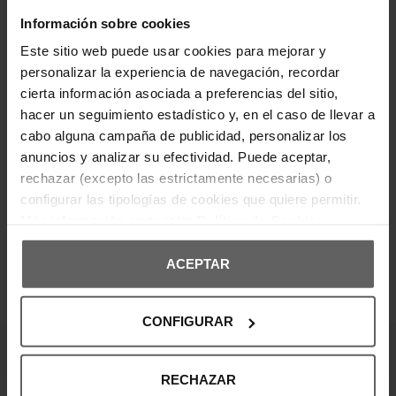
cortas. Confeccionado en tejido elástico de
algodón, ofrece un ajuste ceñido que realza la
Información sobre cookies
silueta. El discreto logotipo metálico en el pecho
aporta un detalle distintivo. Ideal para un look
Este sitio web puede usar cookies para mejorar y
casual con un toque elegante.
personalizar la experiencia de navegación, recordar
Composición: 95% algodón orgánico, 5% elastano.
cierta información asociada a preferencias del sitio,
hacer un seguimiento estadístico y, en el caso de llevar a
DETALLES DEL PRODUCTO
cabo alguna campaña de publicidad, personalizar los
anuncios y analizar su efectividad. Puede aceptar,
DEVOLUCIONES Y CAMBIOS
rechazar (excepto las estrictamente necesarias) o
configurar las tipologías de cookies que quiere permitir.
INFORMACIÓN ENVÍOS
Más información en nuestra
Política de Cookies
ACEPTAR
OPINIONES DE CLIENTES
CONFIGURAR
¡Entérate de todas las novedades y
RECHAZAR
ofertas!