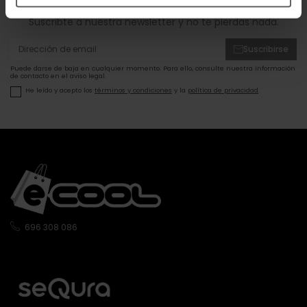
Suscribte a nuestra newsletter y no te pierdas nada.
Suscribirse
Puede darse de baja en cualquier momento. Para ello, consulte nuestra información
de contacto en el aviso legal.
He leído y acepto los
términos y condiciones
y la
política de privacidad
.
696 308 086