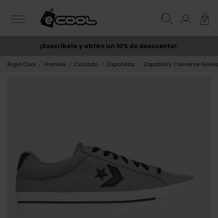
0
¡Suscríbete y obtén un 10% de descuento!.
ENVÍO GRATIS
desde 50€
Ropa Cool
Hombre
Calzado
Zapatillas
Zapatillas Converse Grise