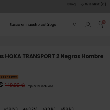
Blog
Wishlist (
0
)
0
las HOKA TRANSPORT 2 Negras Hombre
des en stock
€
149,00 €
Impuestos incluidos
42.0 2/3
44.0 2/3
43.0 1/3
45.0 1/3