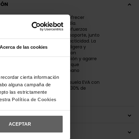
IÓN
OKA Transport 2 diseñadas para ofrecer
rt y funcionalidad en el día a día.
na parte superior técnica con refuerzos
 que mejoran la durabilidad y el soporte, junto
de ajuste rápido para mayor practicidad. La
proporciona una amortiguación ligera y
Acerca de las cookies
al para largas jornadas. La suela con
Vibram garantiza excelente tracción y agarre
s superficies. Un modelo versátil que
imiento, resistencia y estilo urbano
neo.
recordar cierta información
 100% poliéster reciclado, entresuela EVA con
a cabo alguna campaña de
 de azúcar y suela Vibram® con 30% de
epto las estrictamente
eciclados.
uestra
Política de Cookies
 DEL PRODUCTO
ACEPTAR
ONES Y CAMBIOS