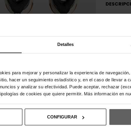
DESCRIPC
Zapatillas H
máximo confo
Incorporan u
estratégicos
con sistema 
mediasuela 
Detalles
estable, ide
tecnología 
en diferente
combina rend
contemporá
okies para mejorar y personalizar la experiencia de navegación, 
Composición:
sitio, hacer un seguimiento estadístico y, en el caso de llevar 
30% de caña
anuncios y analizar su efectividad. Puede aceptar, rechazar (exc
materiales r
 tipologías de cookies que quiere permitir. Más información en n
DETALLES
CONFIGURAR
DEVOLUCI