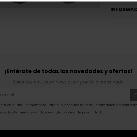
INFORMAC
¡Entérate de todas las novedades y ofertas!
Suscribte a nuestra newsletter y no te pierdas nada.
ja en cualquier momento. Para ello, consulte nuestra información de contacto 
epto los
términos y condiciones
y la
política de privacidad
.