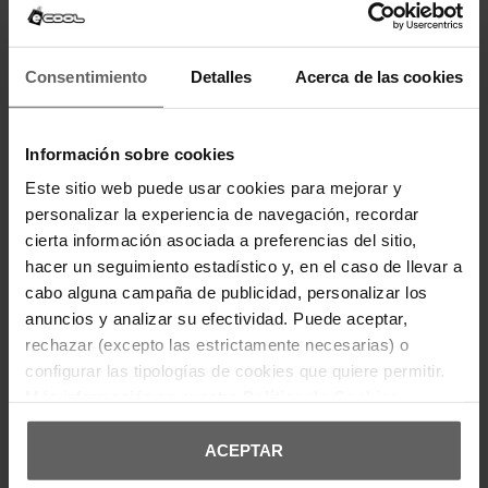
urbanos.Confeccionadas en malla transpirable
con refuerzos sintéticos, estas zapatillas New
Balance favorecen ventilación y ajuste estable. La
entresuela ligera mejora la sensación de confort en
Consentimiento
Detalles
Acerca de las cookies
cada paso, ideal para caminar por la ciudad,
desplazamientos diarios y rutinas activas en
España.Diseñadas para uso continuo, destacan
por su perfil estilizado y peso contenido. El interior
Información sobre cookies
acolchado proporciona sensación agradable,
mientras la suela de goma ofrece tracción fiable
Este sitio web puede usar cookies para mejorar y
sobre asfalto y superficies urbanas
habituales.Perfectas para combinar con jeans,
personalizar la experiencia de navegación, recordar
joggers o prendas casual, las New Balance elevan
cierta información asociada a preferencias del sitio,
cualquier outfit informal. Disponibles en España,
son una opción para quienes buscan equilibrio
hacer un seguimiento estadístico y, en el caso de llevar a
entre diseño retro, funcionalidad diaria y
cabo alguna campaña de publicidad, personalizar los
comodidad ligera.
anuncios y analizar su efectividad. Puede aceptar,
Composición: malla, capas de ante y cuero de
vaca.
rechazar (excepto las estrictamente necesarias) o
configurar las tipologías de cookies que quiere permitir.
Más información en nuestra
Política de Cookies
DETALLES DEL PRODUCTO
ACEPTAR
DEVOLUCIONES Y CAMBIOS