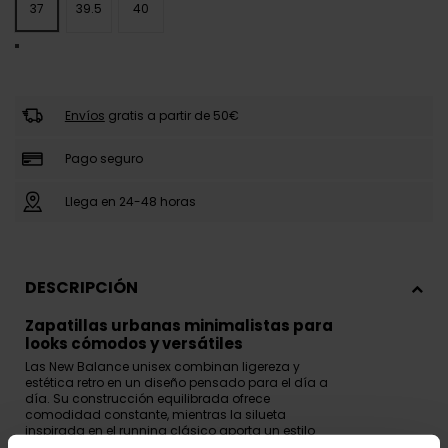
37
39.5
40
GENERICO
Envíos
gratis a partir de 50€
Pago seguro
Llega en 24-48 horas
DESCRIPCIÓN
Zapatillas urbanas minimalistas para
looks cómodos y versátiles
Las New Balance unisex combinan ligereza y
estética retro en un diseño pensado para el día a
día. Su construcción equilibrada ofrece
comodidad constante, mientras la silueta
inspirada en el running clásico aporta un estilo
versátil adaptable a múltiples looks