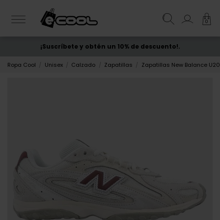
0
¡Suscríbete y obtén un 10% de descuento!.
ENVÍO GRATIS
desde 50€
Ropa Cool
Unisex
Calzado
Zapatillas
Zapatillas New Balance U20