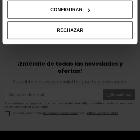
INFORMACIÓN ENVÍOS
CONFIGURAR
RECHAZAR
OPINIONES DE CLIENTES
¡Entérate de todas las novedades y
ofertas!
Suscribte a nuestra newsletter y no te pierdas nada.
Suscribirse
Puede darse de baja en cualquier momento. Para ello, consulte nuestra información
de contacto en el aviso legal.
He leído y acepto los
términos y condiciones
y la
política de privacidad
.