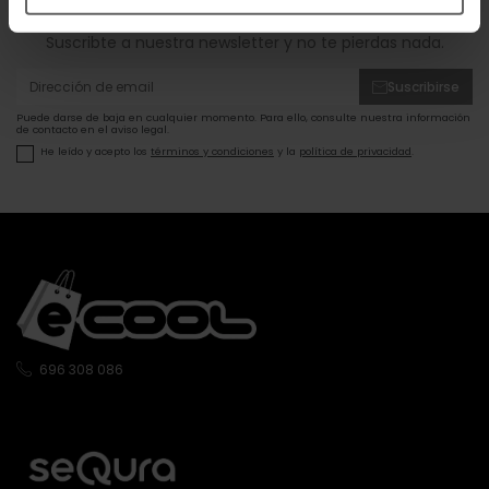
ofertas!
Suscribte a nuestra newsletter y no te pierdas nada.
Suscribirse
Puede darse de baja en cualquier momento. Para ello, consulte nuestra información
de contacto en el aviso legal.
He leído y acepto los
términos y condiciones
y la
política de privacidad
.
696 308 086