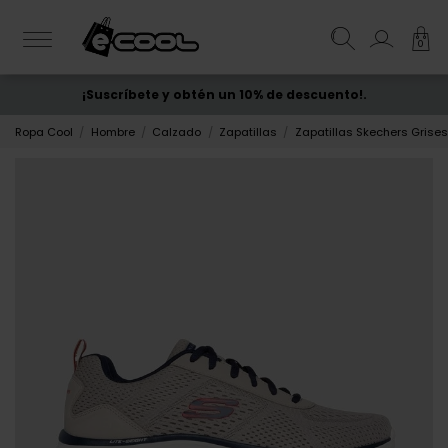
0
¡Suscríbete y obtén un 10% de descuento!.
ENVÍO GRATIS
desde 50€
Ropa Cool
Hombre
Calzado
Zapatillas
Zapatillas Skechers Grise