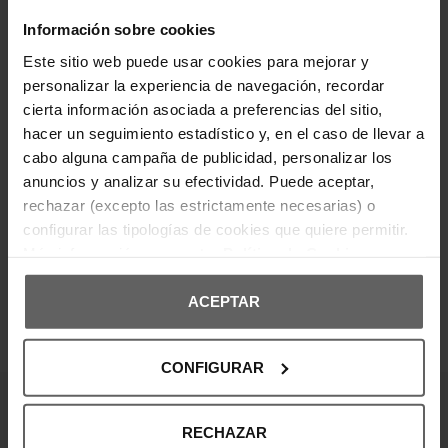
Composición:
Información sobre cookies
Suela: sintética.
Este sitio web puede usar cookies para mejorar y
Parte superior: textil, sintética.
personalizar la experiencia de navegación, recordar
Forro de la plantilla: textil.
cierta información asociada a preferencias del sitio,
hacer un seguimiento estadístico y, en el caso de llevar a
DETALLES DEL PRODUCTO
cabo alguna campaña de publicidad, personalizar los
anuncios y analizar su efectividad. Puede aceptar,
DEVOLUCIONES Y CAMBIOS
rechazar (excepto las estrictamente necesarias) o
configurar las tipologías de cookies que quiere permitir.
INFORMACIÓN ENVÍOS
Más información en nuestra
Política de Cookies
ACEPTAR
OPINIONES DE CLIENTES
CONFIGURAR
¡Entérate de todas las novedades y
RECHAZAR