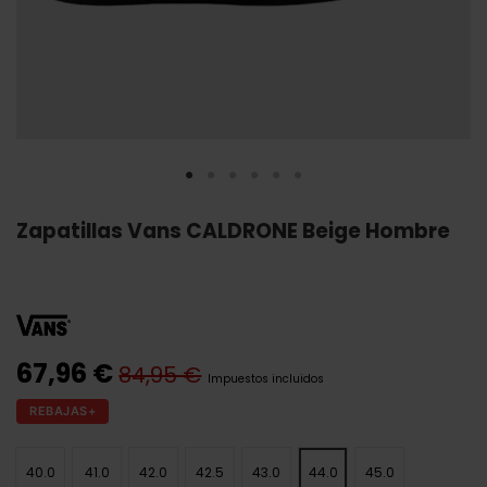
Zapatillas Vans CALDRONE Beige Hombre
67,96 €
84,95 €
Impuestos incluidos
REBAJAS+
40.0
41.0
42.0
42.5
43.0
44.0
45.0