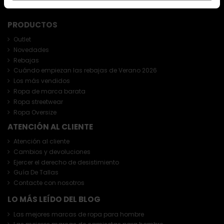
PRODUCTOS
Outlet
Novedades
Rebajas
Cuándo empiezan las rebajas de Verano 2026
Los más vendidos
Ropa de marca barata
Ropa streetwear
Ropa Oversize
ATENCIÓN AL CLIENTE
Atención al cliente
Cambios y devoluciones
Ejercer el derecho de desistimiento
Guía De Tallas
Contacte con nosotros
LO MÁS LEÍDO DEL BLOG
Las mejores marcas de ropa para hombre