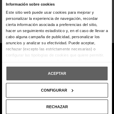
Suscribte a nuestra newsletter y no te pierdas nada.
Información sobre cookies
Este sitio web puede usar cookies para mejorar y
Suscribirse
personalizar la experiencia de navegación, recordar
Puede darse de baja en cualquier momento. Para ello, consulte nuestra información
de contacto en el aviso legal.
cierta información asociada a preferencias del sitio,
He leído y acepto los
términos y condiciones
y la
política de privacidad
.
hacer un seguimiento estadístico y, en el caso de llevar a
cabo alguna campaña de publicidad, personalizar los
anuncios y analizar su efectividad. Puede aceptar,
rechazar (excepto las estrictamente necesarias) o
configurar las tipologías de cookies que quiere permitir.
Más información en nuestra
Política de Cookies
ACEPTAR
696 308 086
CONFIGURAR
RECHAZAR