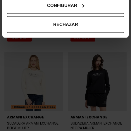
Últimas unidades en stock
CONFIGURAR
ARMANI EXCHANGE
GUESS
VESTIDO ARMANI EXCHANGE
PANTALÓN GUESS NEGRO
NEGRO MUJER
MUJER
RECHAZAR
105,60 €
132,00 €
63,96 €
79,95 €
-20%
-20%
REBAJAS+
REBAJAS+
Últimas unidades en stock
ARMANI EXCHANGE
ARMANI EXCHANGE
SUDADERA ARMANI EXCHANGE
SUDADERA ARMANI EXCHANGE
BEIGE MUJER
NEGRA MUJER