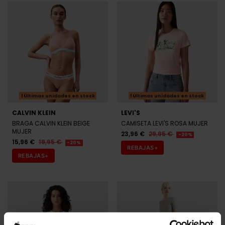
Últimas unidades en stock
Últimas unidades en stock
CALVIN KLEIN
LEVI'S
BRAGA CALVIN KLEIN BEIGE
CAMISETA LEVI'S ROSA MUJER
MUJER
23,96 €
29,95 €
-20%
15,96 €
19,95 €
-20%
REBAJAS+
REBAJAS+