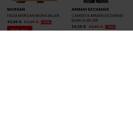
MORGAN
ARMANI EXCHANGE
FALDA MORGAN NEGRA MUJER
CAMISETA ARMANI EXCHANGE
BLANCA MUJER
43,96 €
54,95 €
-20%
34,36 €
42,95 €
-20%
REBAJAS+
REBAJAS+
Últimas unidades en stock
Últimas unidades en stock
MORGAN
MORGAN
CHAQUETA MORGAN NARANJA
PANTALÓN VAQUERO MORGAN
MUJER
MUJER
63,96 €
79,95 €
51,96 €
64,95 €
-20%
-20%