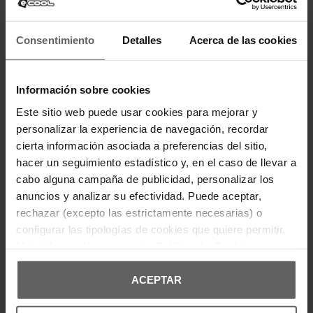
Consentimiento
Detalles
Acerca de las cookies
Información sobre cookies
LEVI'S
ARMANI EXCHANGE
CAMISETA LEVI'S BLANCA
VESTIDO ARMANI EXCHANGE
Este sitio web puede usar cookies para mejorar y
MUJER
PLATEADO MUJER
personalizar la experiencia de navegación, recordar
23,96 €
29,95 €
105,60 €
132,00 €
-20%
-20%
cierta información asociada a preferencias del sitio,
REBAJAS+
REBAJAS+
hacer un seguimiento estadístico y, en el caso de llevar a
cabo alguna campaña de publicidad, personalizar los
anuncios y analizar su efectividad. Puede aceptar,
rechazar (excepto las estrictamente necesarias) o
configurar las tipologías de cookies que quiere permitir.
Más información en nuestra
Política de Cookies
ACEPTAR