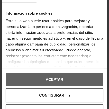
El bolso Calvin Klein combina elegancia y
funcionalidad en un diseño compacto y
sofisticado. Confeccionado en piel sintética negra,
Información sobre cookies
destaca por su acabado liso, logo metálico cK en
el frontal y cadena dorada ajustable para llevar al
Este sitio web puede usar cookies para mejorar y
hombro o cruzado. Su interior estructurado incluye
compartimentos prácticos y cierre metálico
personalizar la experiencia de navegación, recordar
seguro. Ideal para completar looks formales o de
cierta información asociada a preferencias del sitio,
noche con un toque moderno y refinado.
hacer un seguimiento estadístico y, en el caso de llevar a
cabo alguna campaña de publicidad, personalizar los
DETALLES DEL PRODUCTO
anuncios y analizar su efectividad. Puede aceptar,
rechazar (excepto las estrictamente necesarias) o
DEVOLUCIONES Y CAMBIOS
configurar las tipologías de cookies que quiere permitir.
Más información en nuestra
Política de Cookies
INFORMACIÓN ENVÍOS
ACEPTAR
CONFIGURAR
OPINIONES DE CLIENTES