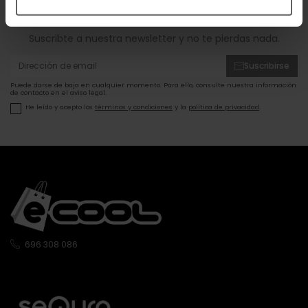
ofertas!
Suscribte a nuestra newsletter y no te pierdas nada.
Suscribirse
Puede darse de baja en cualquier momento. Para ello, consulte nuestra información
de contacto en el aviso legal.
He leído y acepto los
términos y condiciones
y la
política de privacidad
.
696 308 086