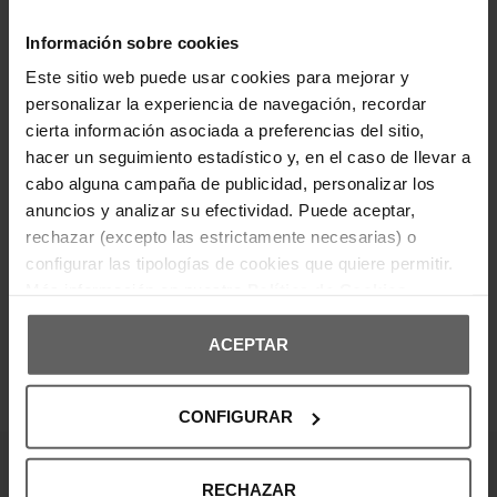
estructurado, ideal para el uso diario. Con doble
asa larga, cierre superior con cremallera y bolsillos
Información sobre cookies
interiores organizadores, ofrece funcionalidad sin
perder estilo. Detalles como el logo metálico frontal,
Este sitio web puede usar cookies para mejorar y
las bandas decorativas y el colgante extraíble
aportan un acabado sofisticado. Perfecto para
personalizar la experiencia de navegación, recordar
llevar todo lo necesario con elegancia.
cierta información asociada a preferencias del sitio,
hacer un seguimiento estadístico y, en el caso de llevar a
DETALLES DEL PRODUCTO
cabo alguna campaña de publicidad, personalizar los
anuncios y analizar su efectividad. Puede aceptar,
DEVOLUCIONES Y CAMBIOS
rechazar (excepto las estrictamente necesarias) o
configurar las tipologías de cookies que quiere permitir.
INFORMACIÓN ENVÍOS
Más información en nuestra
Política de Cookies
ACEPTAR
OPINIONES DE CLIENTES
CONFIGURAR
RECHAZAR
¡Entérate de todas las novedades y