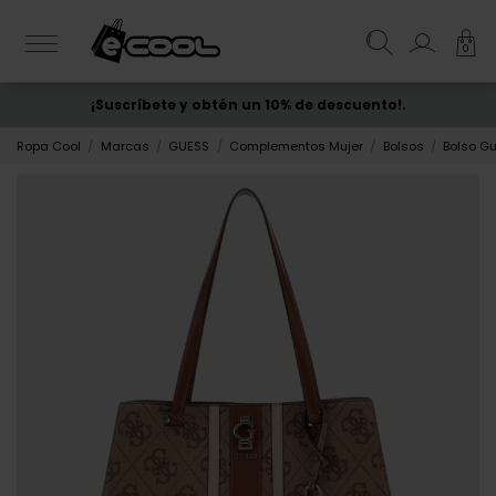
0
¡Suscríbete y obtén un 10% de descuento!.
ENVÍO GRATIS
desde 50€
Ropa Cool
Marcas
GUESS
Complementos Mujer
Bolsos
Bolso G