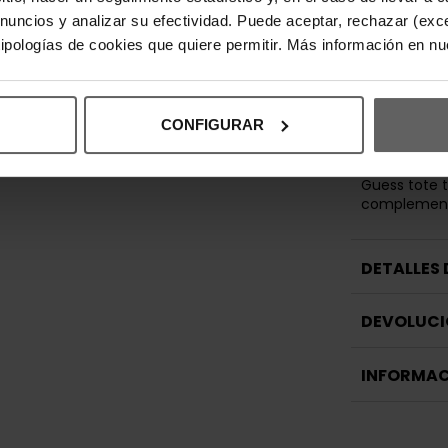
para móvil, 
accesorios. E
anuncios y analizar su efectividad. Puede aceptar, rechazar (exc
permite acc
 tipologías de cookies que quiere permitir. Más información en n
esenciales.
Este bolso 
fácilmente c
CONFIGURAR
veraniegos o
trenzado en
personalidad
Guess tote 
complemento
DETALLES
DEVOLUCI
INFORMAC