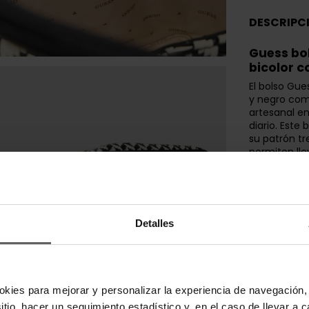
DESCRIPC
Guess bol
bicolor c
El bolso Gue
y negro com
artesanal e
diario. Este
su patrón tr
permiten ll
El bolso Gue
exterior con
que aporta l
bordes y asa
Detalles
refuerzan la
interior extr
pertenencia
Diseñado par
o actividade
okies para mejorar y personalizar la experiencia de navegación, 
tote trenza
sitio, hacer un seguimiento estadístico y, en el caso de llevar 