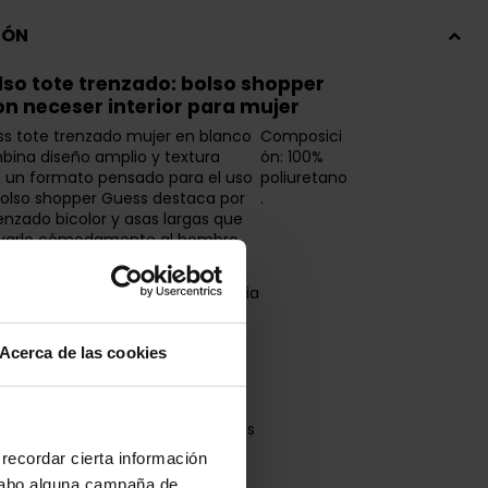
IÓN
so tote trenzado: bolso shopper
on neceser interior para mujer
ss tote trenzado mujer en blanco
Composici
bina diseño amplio y textura
ón: 100%
n un formato pensado para el uso
poliuretano
 bolso shopper Guess destaca por
.
enzado bicolor y asas largas que
evarlo cómodamente al hombro.
ss tote trenzado mujer presenta
 tejido entrelazado de efecto rafia
igereza y carácter visual. Los
s en material efecto piel negra
Acerca de las cookies
 estructura, mientras el neceser
aíble facilita organizar
s en España.
a jornadas urbanas, viajes cortos
s cotidianas, este bolso Guess
recordar cierta información
do mujer ofrece espacio amplio
a cabo alguna campaña de