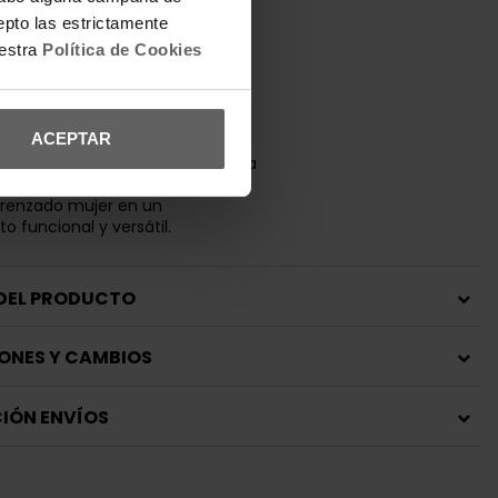
cartera, gafas de sol y otros
l bolsillo exterior con cremallera
epto las estrictamente
eder rápidamente a objetos
uestra
Política de Cookies
shopper Guess combina
on looks casual, conjuntos
ACEPTAR
 estilismos urbanos. El diseño
 contraste blanco y negro aporta
 al outfit y convierte este bolso
trenzado mujer en un
 funcional y versátil.
 DEL PRODUCTO
ONES Y CAMBIOS
IÓN ENVÍOS