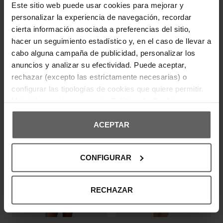
Este sitio web puede usar cookies para mejorar y
DEVOLUCIONES Y CAMBIOS
personalizar la experiencia de navegación, recordar
cierta información asociada a preferencias del sitio,
INFORMACIÓN ENVÍOS
hacer un seguimiento estadístico y, en el caso de llevar a
cabo alguna campaña de publicidad, personalizar los
anuncios y analizar su efectividad. Puede aceptar,
rechazar (excepto las estrictamente necesarias) o
OPINIONES DE CLIENTES
configurar las tipologías de cookies que quiere permitir.
Los clientes que adquirieron este producto también
Más información en nuestra
Política de Cookies
compraron:
ACEPTAR
CONFIGURAR
RECHAZAR