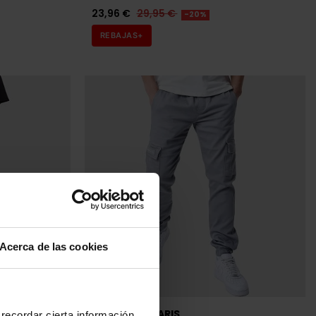
23,96 €
29,95 €
-20%
REBAJAS+
Acerca de las cookies
tock
PROJECT X PARIS
recordar cierta información