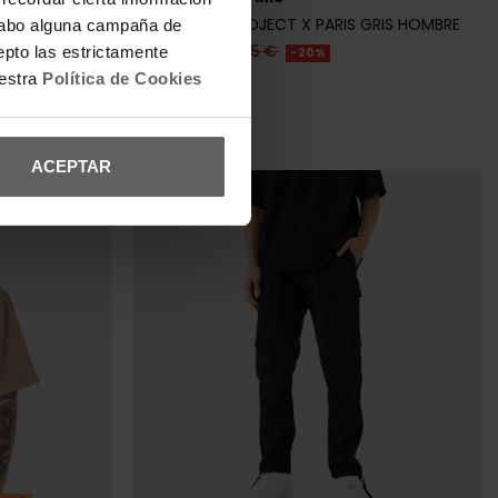
X PARIS
PANTALÓN PROJECT X PARIS GRIS HOMBRE
a cabo alguna campaña de
55,96 €
69,95 €
epto las estrictamente
-20%
uestra
Política de Cookies
REBAJAS+
ACEPTAR