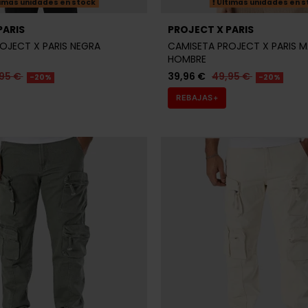
imas unidades en stock
Últimas unidades en s
PARIS
PROJECT X PARIS
OJECT X PARIS NEGRA
CAMISETA PROJECT X PARIS 
HOMBRE
95 €
39,96 €
49,95 €
-20%
-20%
REBAJAS+