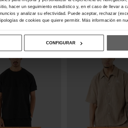
RTO PROJECT X PARIS BEIGE
PANTALÓN VAQUERO PROJECT 
sitio, hacer un seguimiento estadístico y, en el caso de llevar 
AZUL HOMBRE
anuncios y analizar su efectividad. Puede aceptar, rechazar (exc
95 €
47,96 €
59,95 €
-20%
-20%
 tipologías de cookies que quiere permitir. Más información en n
REBAJAS+
CONFIGURAR