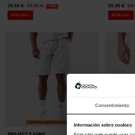
39,96 €
49,95 €
55,96 €
69,
-20%
REBAJAS+
REBAJAS+
Consentimiento
Últimas unidades en stock
Últ
Información sobre cookies
PROJECT X PARIS
PROJECT X 
Este sitio web puede usar co