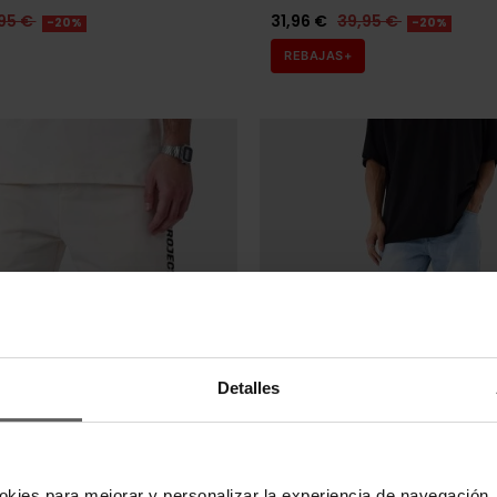
95 €
31,96 €
39,95 €
-20%
-20%
REBAJAS+
Detalles
imas unidades en stock
Últimas unidades en s
PARIS
PROJECT X PARIS
okies para mejorar y personalizar la experiencia de navegación, 