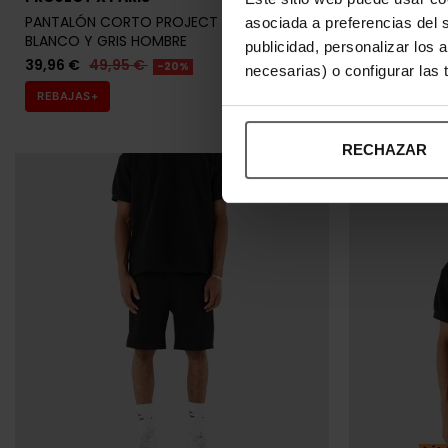
PANTALÓN CORTO PROJECT X PARIS
PANTALÓN CO
asociada a preferencias del 
BLANCO Y GRIS HOMBRE
HOMBRE
publicidad, personalizar los 
39,96 €
49,95 €
31,96 €
39,
-20%
necesarias) o configurar las
REBAJAS+
REBAJAS+
RECHAZAR