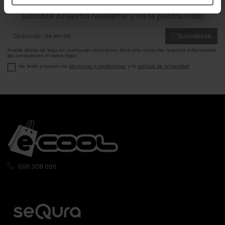
Suscribte a nuestra newsletter y no te pierdas nada.
Suscribirse
Puede darse de baja en cualquier momento. Para ello, consulte nuestra información
de contacto en el aviso legal.
He leído y acepto los
términos y condiciones
y la
política de privacidad
.
696 308 086