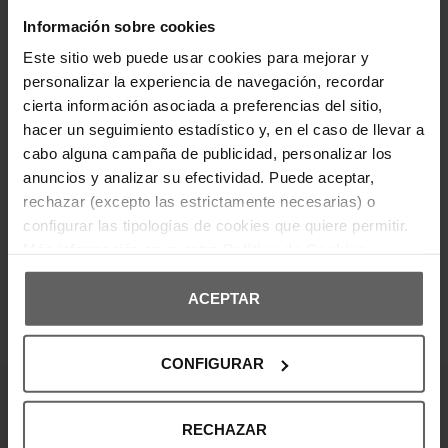
cuello abotonado, cierre frontal con botones y
puños ajustables. Incorpora el icónico logo
Información sobre cookies
bordado en el pecho, aportando un toque distintivo
y elegante. Una prenda versátil y atemporal, ideal
Este sitio web puede usar cookies para mejorar y
para looks casuales o más formales.
personalizar la experiencia de navegación, recordar
Composición: 100% lino.
cierta información asociada a preferencias del sitio,
hacer un seguimiento estadístico y, en el caso de llevar a
DETALLES DEL PRODUCTO
cabo alguna campaña de publicidad, personalizar los
anuncios y analizar su efectividad. Puede aceptar,
DEVOLUCIONES Y CAMBIOS
rechazar (excepto las estrictamente necesarias) o
configurar las tipologías de cookies que quiere permitir.
INFORMACIÓN ENVÍOS
Más información en nuestra
Política de Cookies
ACEPTAR
OPINIONES DE CLIENTES
CONFIGURAR
¡Entérate de todas las novedades y
RECHAZAR
ofertas!