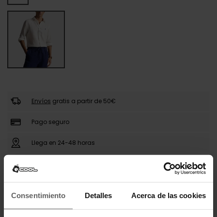
Envíos
gratis a partir de 50€
Pago seguro
Llega en 24-48 horas
DESCRIPCIÓN
Consentimiento
Detalles
Acerca de las cookies
Camisa Ralph Lauren confeccionada en tejido de
lino ligero y transpirable. Presenta corte clásico con