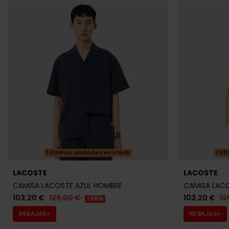
Últimas unidades en stock
Últ
TOMMY HILFIGER
TOMMY HILF
CAMISETA TOMMY HILFIGER BLANCA
CAMISETA TO
HOMBRE
HOMBRE
31,92 €
39,90 €
31,92 €
39,
-20%
REBAJAS+
REBAJAS+