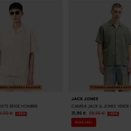
imas unidades en stock
IGER
TOMMY HILFIGER
MMY HILFIGER AZUL MARINO
CAMISETA TOMMY HILFIGER A
31,92 €
39,90 €
-20%
90 €
-20%
REBAJAS+