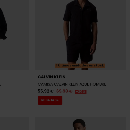
GANT
MBRE
CAMISA GANT AZUL HOMBRE
111,20 €
139,00 €
-20%
REBAJAS+