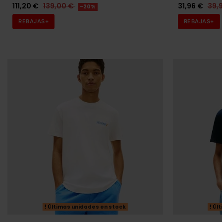
Últimas unidades en stock
Últ
ANTONY MORATO
SILBON
CAMISA ANTONY MORATO NEGRA HOMBRE
CAMISA SILB
135,20 €
169,00 €
47,92 €
59
-20%
REBAJAS+
REBAJAS+