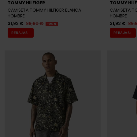
Últimas unidades en stock
Últ
ARMANI EXCHANGE
BOSS
CAMISA ARMANI EXCHANGE NEGRA HOMBRE
CAMISA BOS
76,00 €
95,00 €
95,96 €
119
-20%