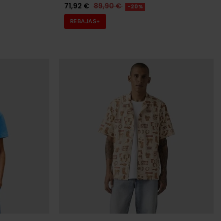
ARMANI EXCHANGE
BRE
CAMISA ARMANI EXCHANGE BLANCA
HOMBRE
76,00 €
95,00 €
-20%
REBAJAS+