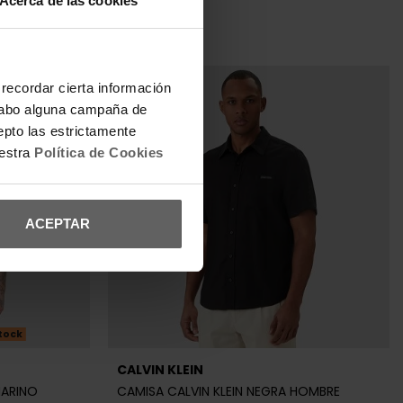
a cabo alguna campaña de
epto las estrictamente
uestra
Política de Cookies
ACEPTAR
Últimas unidades en stock
ANTONY MORATO
NCA HOMBRE
POLO ANTONY MORATO NEGRO HOMBRE
63,20 €
79,00 €
-20%
REBAJAS+