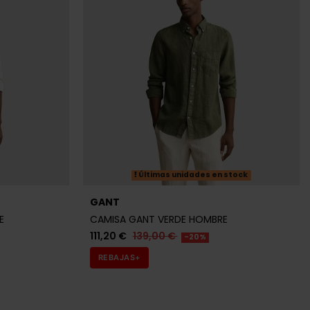
tock
CALVIN KLEIN
MARINO
CAMISA CALVIN KLEIN NEGRA HOMBRE
71,92 €
89,90 €
-20%
REBAJAS+