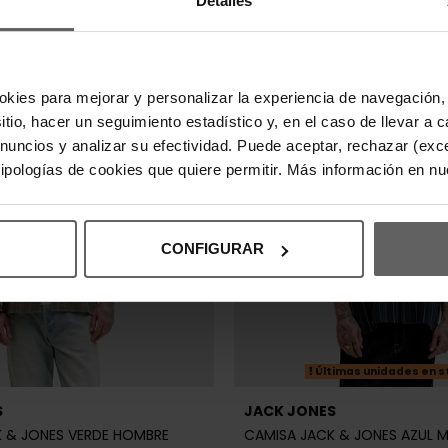
sitio, hacer un seguimiento estadístico y, en el caso de llevar 
anuncios y analizar su efectividad. Puede aceptar, rechazar (exc
 tipologías de cookies que quiere permitir. Más información en n
CONFIGURAR
IGER
TOMMY HILFIGER
Y HILFIGER AZUL MARINO
CAMISA TOMMY HILFIGER BLA
63,92 €
79,90 €
-20%
90 €
-20%
REBAJAS+