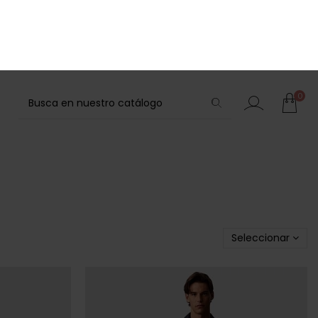
0
tock
Últimas unidades en stock
JACK JONES
 HOMBRE
CAMISA JACK & JONES AZUL MARINO
HOMBRE
31,96 €
39,95 €
-20%
REBAJAS+