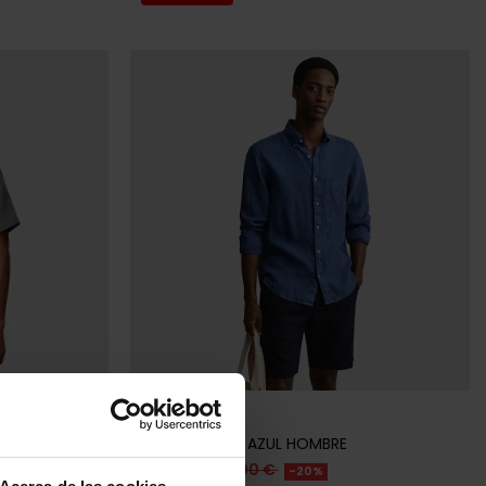
Últimas unidades en stock
RALPH LAUREN
A HOMBRE
CAMISA RALPH LAUREN AZUL MARINO
HOMBRE
148,00 €
185,00 €
-20%
Acerca de las cookies
REBAJAS+
recordar cierta información