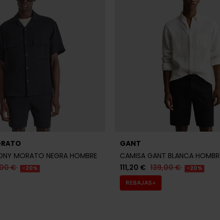
Últimas unidades en s
S
JACK JONES
 & JONES VERDE HOMBRE
CAMISA JACK & JONES AZUL 
HOMBRE
95 €
-20%
31,96 €
39,95 €
-20%
REBAJAS+