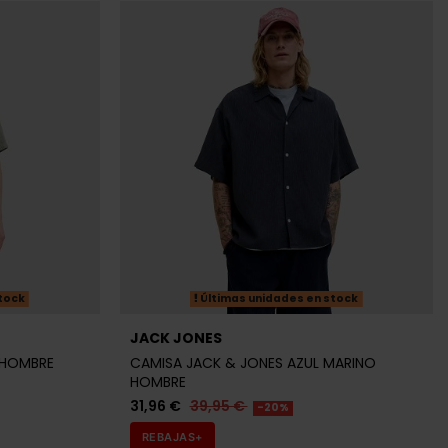
LEVI'S
ZUL HOMBRE
CAMISA LEVI'S BEIGE Y NARANJA HOMBRE
43,16 €
53,95 €
-20%
REBAJAS+