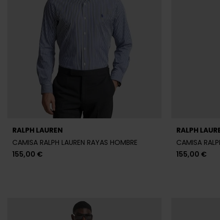
JACK JONES
GUESS
CAMISA JACK & JONES AZUL HOMBRE
CAMISA GUE
31,96 €
39,95 €
63,96 €
79,
-20%
REBAJAS+
REBAJAS+