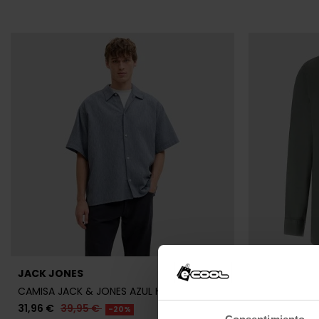
LEVI'S
LEVI'S
CAMISA LEVI'S NEGRA Y VERDE HOMBRE
CAMISA LEVI
43,16 €
53,95 €
43,16 €
53,
-20%
REBAJAS+
REBAJAS+
Consentimiento
Información sobre cookies
Este sitio web puede usar co