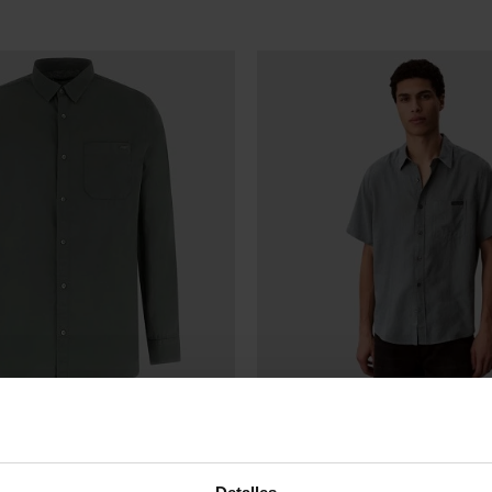
RALPH LAUREN
'S AZUL MARINO HOMBRE
CAMISA RALPH LAUREN BLANC
95 €
148,00 €
185,00 €
-20%
-20%
REBAJAS+
Detalles
okies para mejorar y personalizar la experiencia de navegación, 