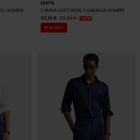
tock
Últimas unidades en stock
BOSS
CAMISA BOSS VERDE HOMBRE
79,96 €
99,95 €
-20%