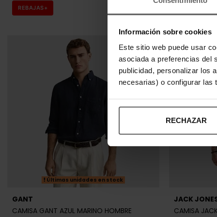
asociada a preferencias del 
publicidad, personalizar los 
necesarias) o configurar las
RECHAZAR
RALPH LAUREN
TOMMY HILF
CAMISA RALPH LAUREN CELESTE HOMBRE
CAMISA TOMM
HOMBRE
148,00 €
185,00 €
-20%
63,92 €
79,
REBAJAS+
REBAJAS+