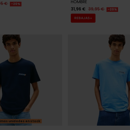
imas unidades en stock
GANT
ON VERDE HOMBRE
CAMISA GANT CUADROS HOM
,90 €
87,20 €
109,00 €
-20%
-20%
REBAJAS+