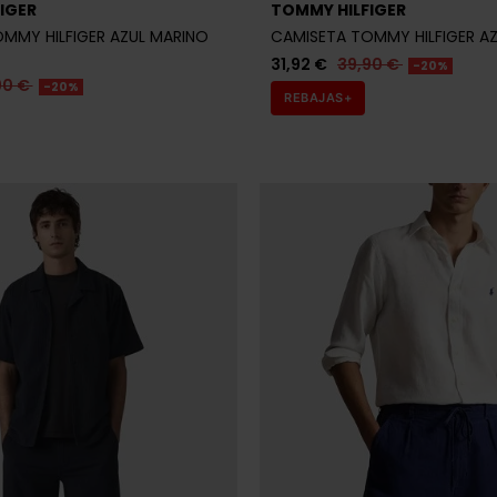
imas unidades en stock
Últimas unidades en s
BOSS
S BLANCA HOMBRE
CAMISA BOSS NEGRA HOMBRE
,95 €
95,96 €
119,95 €
-20%
-20%