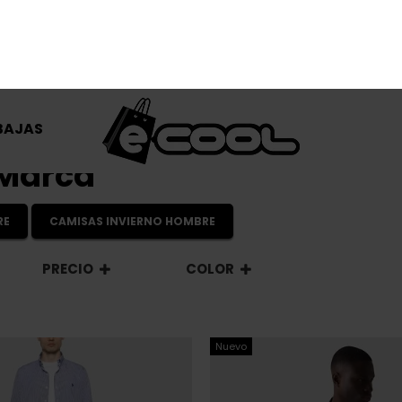
BAJAS
imas unidades en stock
Últimas unidades en s
JACK JONES
STE BEIGE HOMBRE
CAMISA JACK & JONES VERDE
9,00 €
31,96 €
39,95 €
-20%
-20%
REBAJAS+