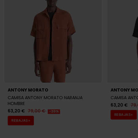
Últimas unidades en stock
GANT
JACK JONE
CAMISA GANT AZUL MARINO HOMBRE
CAMISA JACK
111,20 €
139,00 €
31,96 €
39,
-20%
REBAJAS+
REBAJAS+