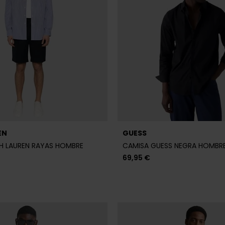
CALVIN KLEIN
SS VERDE HOMBRE
CAMISA CALVIN KLEIN GRIS HO
95 €
71,92 €
89,90 €
-20%
-20%
REBAJAS+