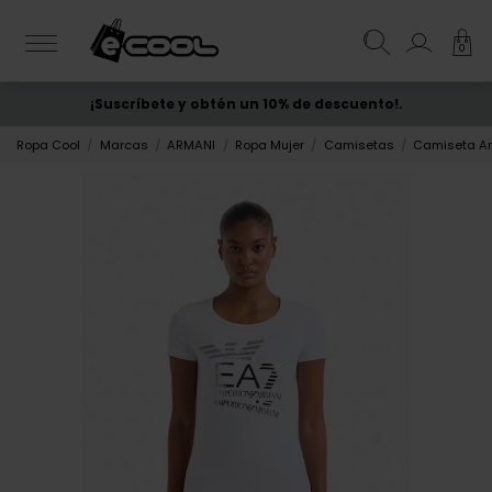
0
¡Suscríbete y obtén un 10% de descuento!.
ENVÍO GRATIS
desde 50€
Ropa Cool
Marcas
ARMANI
Ropa Mujer
Camisetas
Camiseta Ar