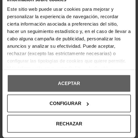
Prendas de punto finas y elásticas. Ajuste estándar.
Composición: 95% Algodón, 5% Elastano.
Este sitio web puede usar cookies para mejorar y
personalizar la experiencia de navegación, recordar
cierta información asociada a preferencias del sitio,
DETALLES DEL PRODUCTO
hacer un seguimiento estadístico y, en el caso de llevar a
cabo alguna campaña de publicidad, personalizar los
DEVOLUCIONES Y CAMBIOS
anuncios y analizar su efectividad. Puede aceptar,
rechazar (excepto las estrictamente necesarias) o
INFORMACIÓN ENVÍOS
configurar las tipologías de cookies que quiere permitir.
Más información en nuestra
Política de Cookies
ACEPTAR
OPINIONES DE CLIENTES
CONFIGURAR
¡Entérate de todas las novedades y
ofertas!
RECHAZAR
Suscribte a nuestra newsletter y no te pierdas nada.