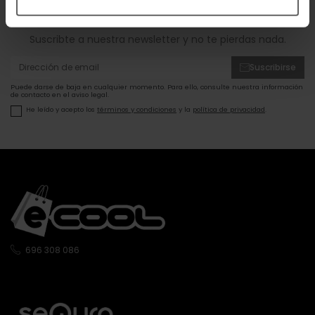
ofertas!
Suscribte a nuestra newsletter y no te pierdas nada.
Suscribirse
Puede darse de baja en cualquier momento. Para ello, consulte nuestra información
de contacto en el aviso legal.
He leído y acepto los
términos y condiciones
y la
política de privacidad
.
696 308 086