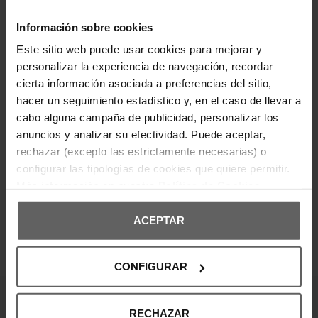
básica con un toque sofisticado. Su diseño
entallado realza la silueta, mientras que el logotipo
Información sobre cookies
brillante en el pecho aporta un detalle distintivo.
Confeccionada en algodón, es ideal para un look
Este sitio web puede usar cookies para mejorar y
casual con un aire refinado. Perfecta para
combinar con vaqueros o prendas urbanas en
personalizar la experiencia de navegación, recordar
cualquier temporada.
cierta información asociada a preferencias del sitio,
hacer un seguimiento estadístico y, en el caso de llevar a
DETALLES DEL PRODUCTO
cabo alguna campaña de publicidad, personalizar los
anuncios y analizar su efectividad. Puede aceptar,
DEVOLUCIONES Y CAMBIOS
rechazar (excepto las estrictamente necesarias) o
configurar las tipologías de cookies que quiere permitir.
INFORMACIÓN ENVÍOS
Más información en nuestra
Política de Cookies
ACEPTAR
OPINIONES DE CLIENTES
CONFIGURAR
RECHAZAR
¡Entérate de todas las novedades y