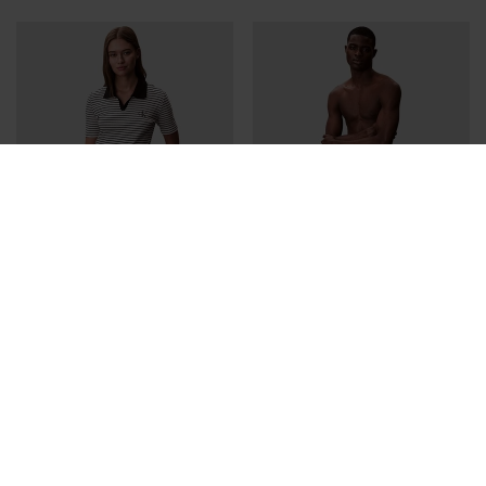
CALVIN KLEIN
CALVIN KLEIN
POLO CALVIN KLEIN RAYAS
BAÑADOR CALVIN KLEIN FUCSIA
MUJER
HOMBRE
51,92 €
64,90 €
39,92 €
49,90 €
-20%
-20%
REBAJAS+
REBAJAS+