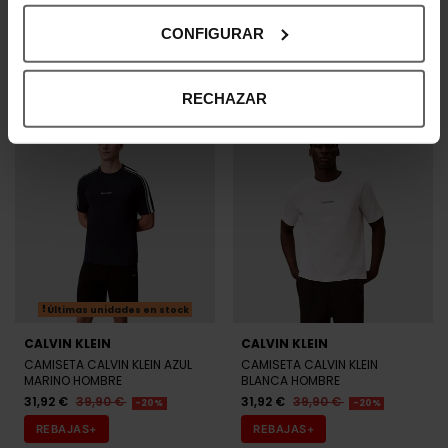
CHANCLAS CALVIN KLEIN BEIGE
CHANCLAS CALVIN KLEIN
MUJER
NEGRAS MUJER
CONFIGURAR
27,92 €
34,90 €
31,92 €
39,90 €
-20%
-20%
REBAJAS+
REBAJAS+
RECHAZAR
Últimas unidades en stock
CALVIN KLEIN
CALVIN KLEIN
CAMISETA CALVIN KLEIN AZUL
CAMISETA CALVIN KLEIN
MARINO HOMBRE
BLANCA HOMBRE
31,92 €
39,90 €
31,92 €
39,90 €
-20%
-20%
REBAJAS+
REBAJAS+