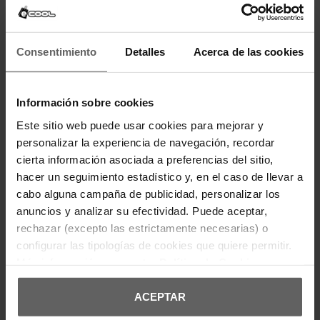
Últimas unidades en stock
Consentimiento
Detalles
Acerca de las cookies
CALVIN KLEIN
CALVIN KLEIN
CHANCLAS CALVIN KLEIN
CHANCLAS CALVIN KLEIN
NEGRAS HOMBRE
NEGRAS HOMBRE
35,92 €
44,90 €
47,92 €
59,90 €
-20%
-20%
Información sobre cookies
REBAJAS+
REBAJAS+
Este sitio web puede usar cookies para mejorar y
personalizar la experiencia de navegación, recordar
cierta información asociada a preferencias del sitio,
hacer un seguimiento estadístico y, en el caso de llevar a
cabo alguna campaña de publicidad, personalizar los
anuncios y analizar su efectividad. Puede aceptar,
rechazar (excepto las estrictamente necesarias) o
configurar las tipologías de cookies que quiere permitir.
Más información en nuestra
Política de Cookies
Últimas unidades en stock
ACEPTAR
CALVIN KLEIN
CALVIN KLEIN