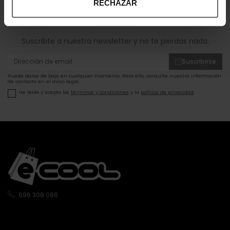
RECHAZAR
¡Entérate de todas las novedades y
ofertas!
Suscribte a nuestra newsletter y no te pierdas nada.
Suscribirse
Puede darse de baja en cualquier momento. Para ello, consulte nuestra información
de contacto en el aviso legal.
He leído y acepto los
términos y condiciones
y la
política de privacidad
.
696 308 086