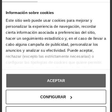
combina comodidad y estilo en un diseño
sofisticado. Confeccionada en algodón suave,
ofrece un ajuste ceñido que resalta la silueta sin
comprometer la movilidad. Destaca por su
Información sobre cookies
logotipo A|X adornado con detalles brillantes en el
Este sitio web puede usar cookies para mejorar y
pecho, añadiendo un toque elegante y moderno.
Su cuello redondo y mangas cortas la hacen
personalizar la experiencia de navegación, recordar
versátil y fácil de combinar con joggers, jeans o
cierta información asociada a preferencias del sitio,
faldas para un look casual con un aire refinado.
hacer un seguimiento estadístico y, en el caso de llevar a
cabo alguna campaña de publicidad, personalizar los
DETALLES DEL PRODUCTO
anuncios y analizar su efectividad. Puede aceptar,
rechazar (excepto las estrictamente necesarias) o
DEVOLUCIONES Y CAMBIOS
configurar las tipologías de cookies que quiere permitir.
Más información en nuestra
Política de Cookies
INFORMACIÓN ENVÍOS
ACEPTAR
CONFIGURAR
OPINIONES DE CLIENTES