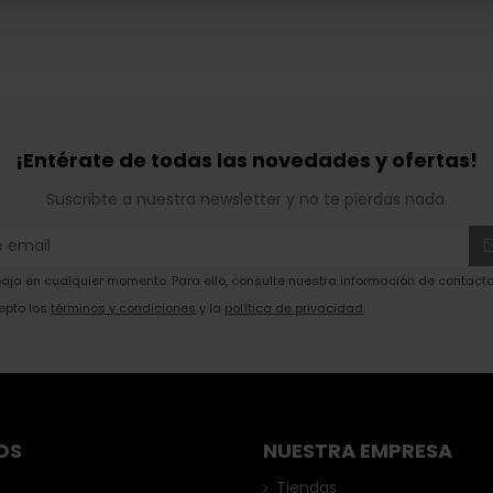
¡Entérate de todas las novedades y ofertas!
Suscribte a nuestra newsletter y no te pierdas nada.
ja en cualquier momento. Para ello, consulte nuestra información de contacto 
epto los
términos y condiciones
y la
política de privacidad
.
OS
NUESTRA EMPRESA
Tiendas