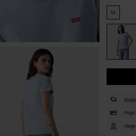
XS
Envío
Pago
Llega