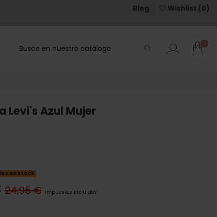
Blog
Wishlist (
0
)
0
 Levi's Azul Mujer
des en stock
€
24,95 €
Impuestos incluidos