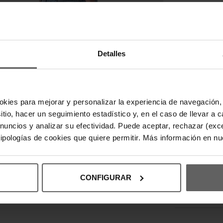
DESCRIPC
La camiseta 
Detalles
versátil, id
algodón sua
un ajuste re
Levi?s borda
auténtico. 
okies para mejorar y personalizar la experiencia de navegación, 
casuales.
sitio, hacer un seguimiento estadístico y, en el caso de llevar 
anuncios y analizar su efectividad. Puede aceptar, rechazar (exc
 tipologías de cookies que quiere permitir. Más información en n
DETALLES
DEVOLUCI
CONFIGURAR
INFORMAC