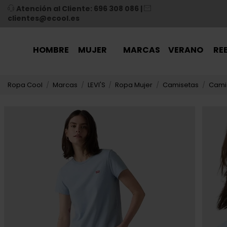
Atención al Cliente: 696 308 086
|
clientes@ecool.es
HOMBRE
MUJER
MARCAS
VERANO
RE
Ropa Cool
Marcas
LEVI'S
Ropa Mujer
Camisetas
Camis