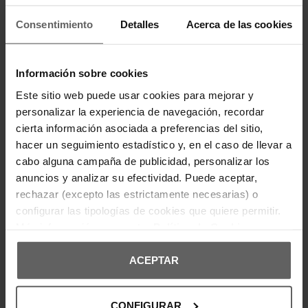
Consentimiento
Detalles
Acerca de las cookies
Últimas unidades en stock
TOMMY HILFIGER
TOMMY HILFIGER
CAMISETA TOMMY HILFIGER
CAMISETA TOMMY HILFIGER
Información sobre cookies
AZUL HOMBRE
AZUL HOMBRE
31,92 €
39,90 €
31,92 €
39,90 €
-20%
-20%
Este sitio web puede usar cookies para mejorar y
REBAJAS+
REBAJAS+
personalizar la experiencia de navegación, recordar
cierta información asociada a preferencias del sitio,
hacer un seguimiento estadístico y, en el caso de llevar a
cabo alguna campaña de publicidad, personalizar los
anuncios y analizar su efectividad. Puede aceptar,
rechazar (excepto las estrictamente necesarias) o
configurar las tipologías de cookies que quiere permitir.
Más información en nuestra
Política de Cookies
ACEPTAR
TOMMY HILFIGER
TOMMY HILFIGER
CONFIGURAR