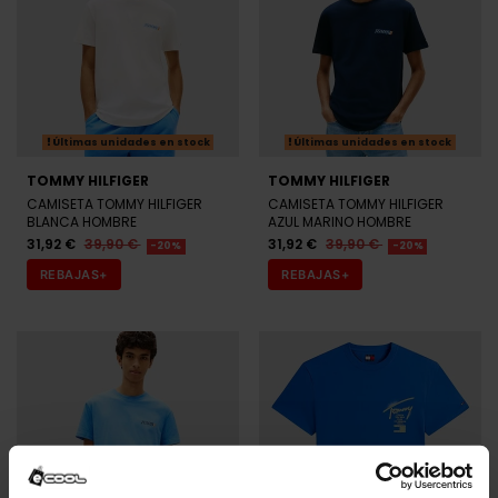
Últimas unidades en stock
Últimas unidades en stock
TOMMY HILFIGER
TOMMY HILFIGER
CAMISETA TOMMY HILFIGER
CAMISETA TOMMY HILFIGER
BLANCA HOMBRE
AZUL MARINO HOMBRE
31,92 €
39,90 €
31,92 €
39,90 €
-20%
-20%
REBAJAS+
REBAJAS+