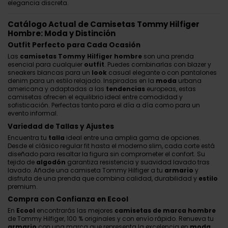
elegancia discreta.
Catálogo Actual de Camisetas Tommy Hilfiger
Hombre: Moda y Distinción
Outfit Perfecto para Cada Ocasión
Las
camisetas Tommy Hilfiger hombre
son una prenda
esencial para cualquier
outfit
. Puedes combinarlas con blazer y
sneakers blancas para un
look
casual elegante o con pantalones
denim para un estilo relajado. Inspiradas en la
moda
urbana
americana y adaptadas a las
tendencias
europeas, estas
camisetas ofrecen el equilibrio ideal entre comodidad y
sofisticación. Perfectas tanto para el día a día como para un
evento informal.
Variedad de Tallas y Ajustes
Encuentra tu
talla
ideal entre una amplia gama de opciones.
Desde el clásico regular fit hasta el moderno slim, cada corte está
diseñado para resaltar la figura sin comprometer el confort. Su
tejido de
algodón
garantiza resistencia y suavidad lavado tras
lavado. Añade una camiseta Tommy Hilfiger a tu
armario
y
disfruta de una prenda que combina calidad, durabilidad y
estilo
premium.
Compra con Confianza en Ecool
En
Ecool
encontrarás las mejores
camisetas de marca hombre
de Tommy Hilfiger, 100 % originales y con envío rápido. Renueva tu
armario
con una marca que representa la excelencia en
moda