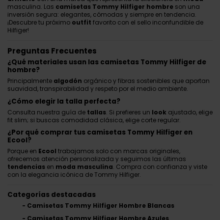
masculina. Las
camisetas Tommy Hilfiger hombre
son una
inversión segura: elegantes, cómodas y siempre en tendencia.
¡Descubre tu próximo
outfit
favorito con el sello inconfundible de
Hilfiger!
Preguntas Frecuentes
¿Qué materiales usan las camisetas Tommy Hilfiger de
hombre?
Principalmente
algodón
orgánico y fibras sostenibles que aportan
suavidad, transpirabilidad y respeto por el medio ambiente.
¿Cómo elegir la talla perfecta?
Consulta nuestra guía de
tallas
. Si prefieres un
look
ajustado, elige
fit slim; si buscas comodidad clásica, elige corte regular.
¿Por qué comprar tus camisetas Tommy Hilfiger en
Ecool?
Porque en
Ecool
trabajamos solo con marcas originales,
ofrecemos atención personalizada y seguimos las últimas
tendencias
en
moda masculina
. Compra con confianza y viste
con la elegancia icónica de Tommy Hilfiger.
Categorías destacadas
-
Camisetas Tommy Hilfiger Hombre Blancas
-
Camisetas Tommy Hilfiger Hombre Azules