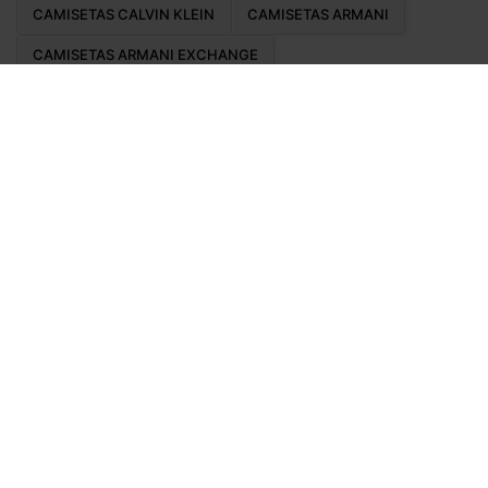
CAMISETAS CALVIN KLEIN
CAMISETAS ARMANI
CAMISETAS ARMANI EXCHANGE
CAMISETAS PROJECT X PARIS
CAMISETAS GUESS
CAMISETAS LACOSTE
CAMISETAS ANTONY MORATO
CAMISETAS HUGO
CAMISETAS BOSS
CAMISETAS RALPH LAUREN
CAMISETAS NEW ERA
CAMISETAS LEVI'S
CAMISETAS JACK & JONES
CAMISETAS THE NORTH FACE
CAMISETAS ELLESSE
CAMISETAS CHAMPION
CAMISETAS HELLY HANSEN
CAMISETAS VANS
CAMISETAS SILBON