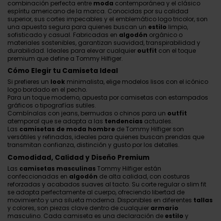
combinación perfecta entre
moda
contemporánea y el clásico
espíritu americano de la marca. Conocidas por su calidad
superior, sus cortes impecables y el emblemático logo tricolor, son
una apuesta segura para quienes buscan un
estilo
limpio,
sofisticado y casual. Fabricadas en
algodón
orgánico o
materiales sostenibles, garantizan suavidad, transpirabilidad y
durabilidad. Ideales para elevar cualquier
outfit
con el toque
premium que define a Tommy Hilfiger.
Cómo Elegir tu Camiseta Ideal
Si prefieres un
look
minimalista, elige modelos lisos con el icónico
logo bordado en el pecho.
Para un toque moderno, apuesta por camisetas con estampados
gráficos o tipografías sutiles.
Combínalas con jeans, bermudas o chinos para un
outfit
atemporal que se adapta a las
tendencias
actuales.
Las
camisetas de moda hombre
de Tommy Hilfiger son
versátiles y refinadas, ideales para quienes buscan prendas que
transmitan confianza, distinción y gusto por los detalles.
Comodidad, Calidad y Diseño Premium
Las
camisetas masculinas
Tommy Hilfiger están
confeccionadas en
algodón
de alta calidad, con costuras
reforzadas y acabados suaves al tacto. Su corte regular o slim fit
se adapta perfectamente al cuerpo, ofreciendo libertad de
movimiento y una silueta moderna. Disponibles en diferentes
tallas
y colores, son piezas clave dentro de cualquier
armario
masculino. Cada camiseta es una declaración de
estilo
y