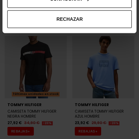
CAMISETA TOMMY HILFIGER
CAMISETA TOMMY HILFIGER
AZUL MARINO HOMBRE
AZUL HOMBRE
31,92 €
39,90 €
27,92 €
34,90 €
-20%
-20%
RECHAZAR
REBAJAS+
REBAJAS+
Últimas unidades en stock
TOMMY HILFIGER
TOMMY HILFIGER
CAMISETA TOMMY HILFIGER
CAMISETA TOMMY HILFIGER
NEGRA HOMBRE
AZUL HOMBRE
27,92 €
34,90 €
23,92 €
29,90 €
-20%
-20%
REBAJAS+
REBAJAS+