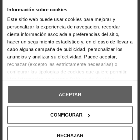
Cartera Guess. Billetero mediano realizado a partir
Información sobre cookies
de la combinación de piel natural con piel
ecológica. Tiene compartimentos para billetes y
Este sitio web puede usar cookies para mejorar y
para tarjetas. Composición 50% poliéster, 50% piel
personalizar la experiencia de navegación, recordar
auténtica.
cierta información asociada a preferencias del sitio,
hacer un seguimiento estadístico y, en el caso de llevar a
DETALLES DEL PRODUCTO
cabo alguna campaña de publicidad, personalizar los
anuncios y analizar su efectividad. Puede aceptar,
DEVOLUCIONES Y CAMBIOS
rechazar (excepto las estrictamente necesarias) o
configurar las tipologías de cookies que quiere permitir.
INFORMACIÓN ENVÍOS
Más información en nuestra
Política de Cookies
ACEPTAR
OPINIONES DE CLIENTES
CONFIGURAR
¡Entérate de todas las novedades y
RECHAZAR