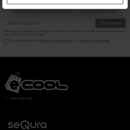
ofertas!
Suscribte a nuestra newsletter y no te pierdas nada.
Suscribirse
Puede darse de baja en cualquier momento. Para ello, consulte nuestra información
de contacto en el aviso legal.
He leído y acepto los
términos y condiciones
y la
política de privacidad
.
696 308 086